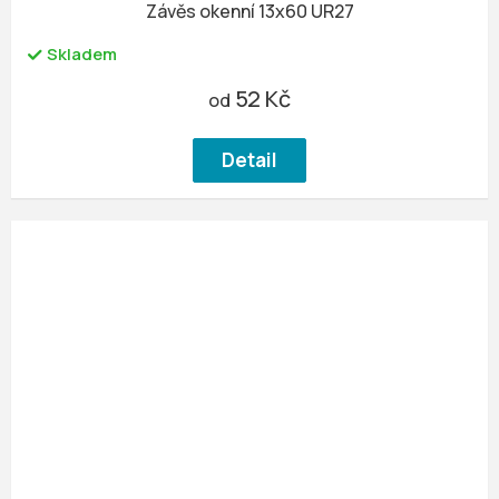
Závěs okenní 13x60 UR27
Skladem
52 Kč
od
Detail