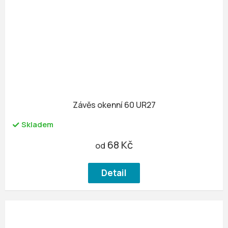
Závěs okenní 60 UR27
Skladem
68 Kč
od
Detail