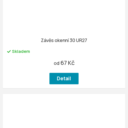
Závěs okenní 30 UR27
Skladem
67 Kč
od
Detail