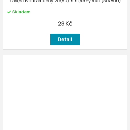
Závěs dvouramenný 20(50)mm černý mat (50/800)
Skladem
28 Kč
Detail