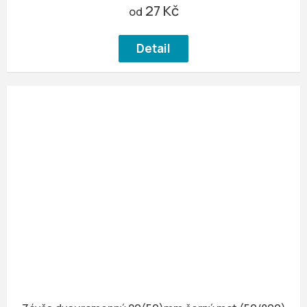
27 Kč
od
Detail