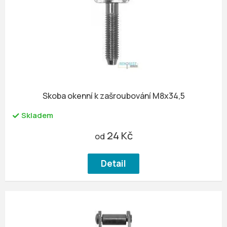
u
r
k
o
t
d
ů
u
k
t
ů
Skoba okenní k zašroubování M8x34,5
Skladem
24 Kč
od
Detail