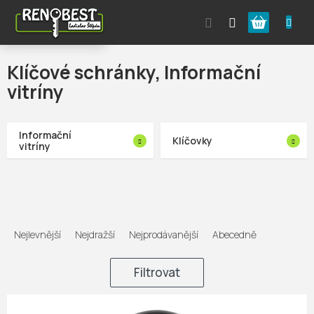
Přejít
Nákupní
na
obsah
košík
Klíčové schránky, Informační
vitríny
Informační
Klíčovky
vitríny
Ř
a
Nejlevnější
Nejdražší
Nejprodávanější
Abecedně
z
e
Filtrovat
n
V
í
ý