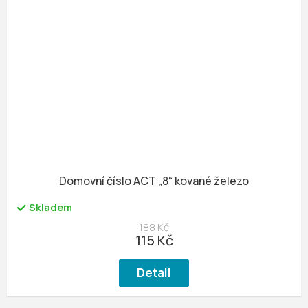
Domovní číslo ACT „8“ kované železo
Skladem
188 Kč
115 Kč
Detail