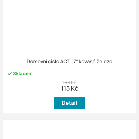
Domovní číslo ACT „7“ kované železo
Skladem
188 Kč
115 Kč
Detail