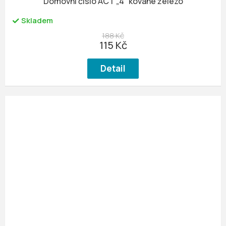
Domovní číslo ACT „4“ kované železo
Skladem
188 Kč
115 Kč
Detail