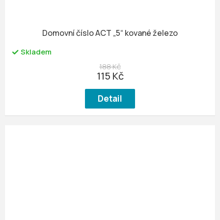
Domovní číslo ACT „5“ kované železo
Skladem
188 Kč
115 Kč
Detail