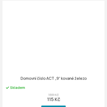
Domovní číslo ACT „9“ kované železo
Skladem
188 Kč
115 Kč