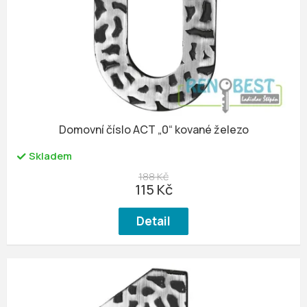
u
r
k
o
t
d
ů
u
k
t
ů
Domovní číslo ACT „0“ kované železo
Skladem
188 Kč
115 Kč
Detail