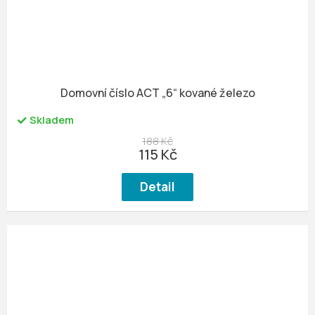
Domovní číslo ACT „6“ kované železo
Skladem
188 Kč
115 Kč
Detail