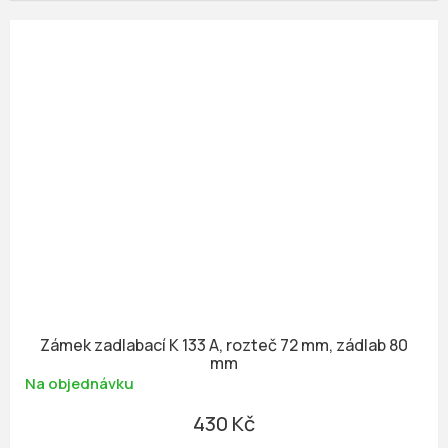
Zámek zadlabací K 133 A, rozteč 72 mm, zádlab 80
mm
Na objednávku
430 Kč