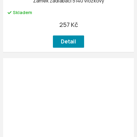
Zámek zadlabací 5140 vložkový
Skladem
257 Kč
Detail