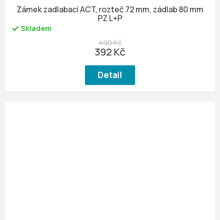
Zámek zadlabací ACT, rozteč 72 mm, zádlab 80 mm
PZ L+P
Skladem
490 Kč
392 Kč
Detail