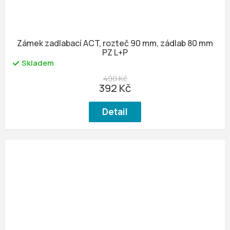
Zámek zadlabací ACT, rozteč 90 mm, zádlab 80 mm
PZ L+P
Skladem
490 Kč
392 Kč
Detail