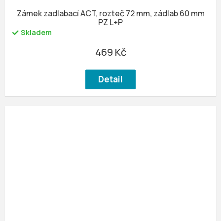
Zámek zadlabací ACT, rozteč 72 mm, zádlab 60 mm
PZ L+P
Skladem
469 Kč
Detail