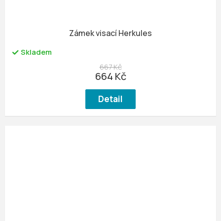
Zámek visací Herkules
Skladem
667 Kč
664 Kč
Detail