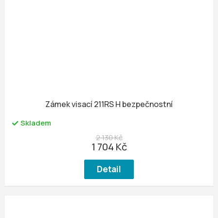
Zámek visací 211RS H bezpečnostní
Skladem
2 130 Kč
1 704 Kč
Detail