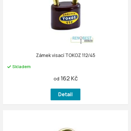
u
r
k
o
t
d
ů
u
k
t
ů
Zámek visací TOKOZ 112/45
Skladem
162 Kč
od
Detail