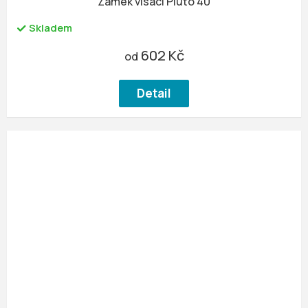
Zámek visací Pluto 40
Skladem
602 Kč
od
Detail