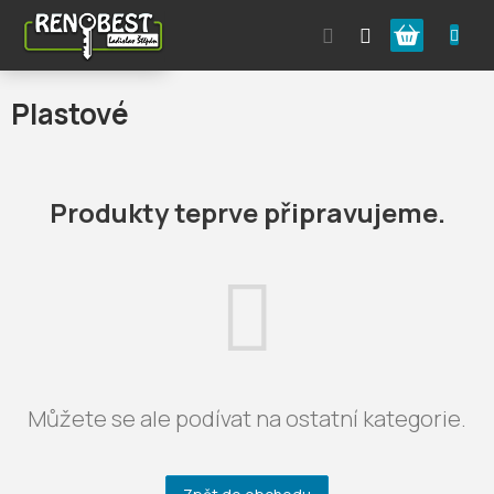
Přejít
Nákupní
na
obsah
košík
Plastové
Produkty teprve připravujeme.
Můžete se ale podívat na ostatní kategorie.