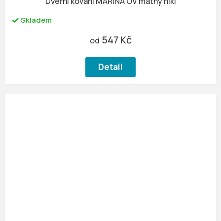
Dveřní kování MARINA OV matný nikl
Skladem
547 Kč
od
Detail