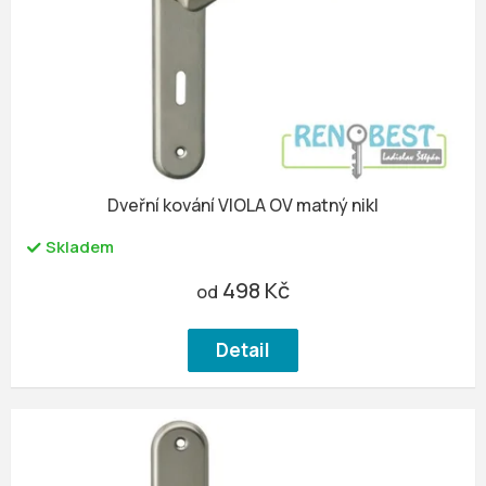
u
r
k
o
t
d
ů
u
k
t
ů
Dveřní kování VIOLA OV matný nikl
Skladem
498 Kč
od
Detail