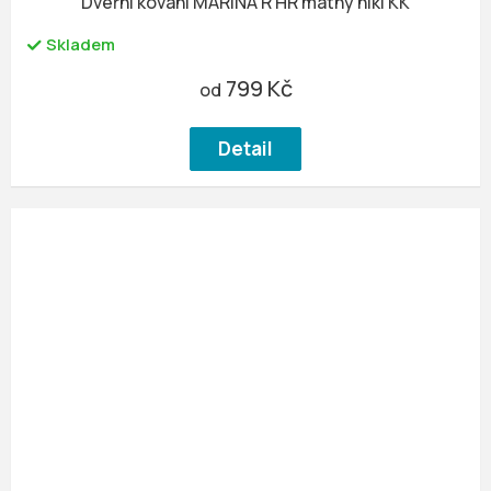
Dveřní kování MARINA R HR matný nikl KK
Skladem
799 Kč
od
Detail