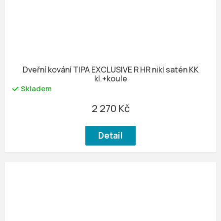
Dveřní kování TIPA EXCLUSIVE R HR nikl satén KK
kl.+koule
Skladem
2 270 Kč
Detail