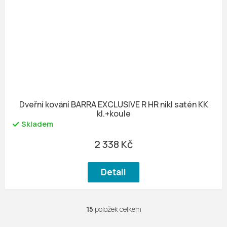
Dveřní kování BARRA EXCLUSIVE R HR nikl satén KK
kl.+koule
Skladem
2 338 Kč
Detail
15
položek celkem
O
v