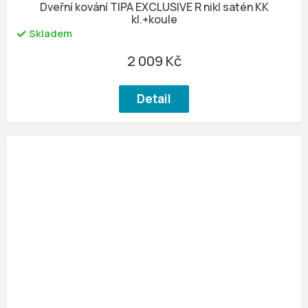
Dveřní kování TIPA EXCLUSIVE R nikl satén KK
kl.+koule
Skladem
2 009 Kč
Detail