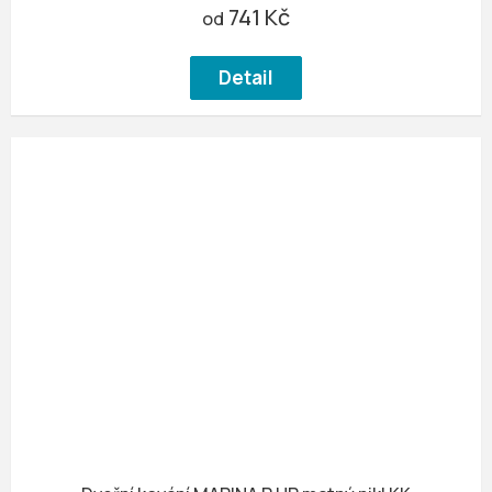
741 Kč
od
Detail