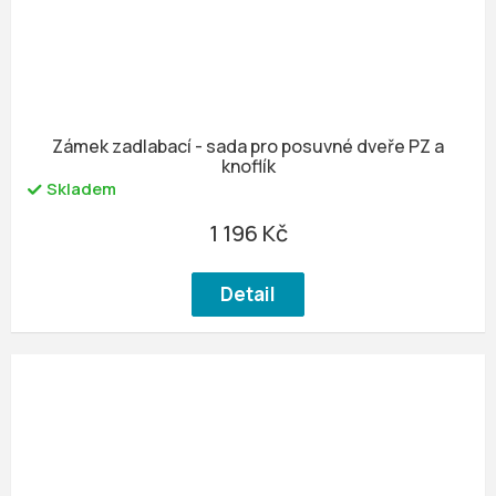
Zámek zadlabací - sada pro posuvné dveře PZ a
knoflík
Skladem
1 196 Kč
Detail