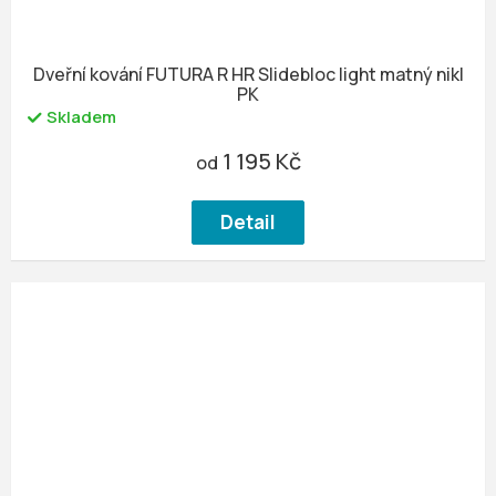
Dveřní kování FUTURA R HR Slidebloc light matný nikl
PK
Skladem
1 195 Kč
od
Detail