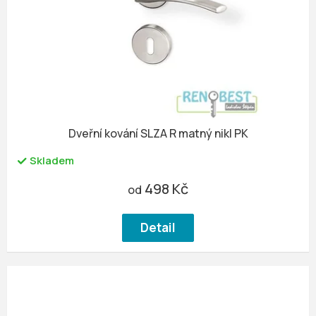
u
r
k
o
t
d
ů
u
k
t
ů
Dveřní kování SLZA R matný nikl PK
Skladem
498 Kč
od
Detail