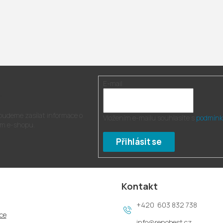
E-mail
r
 budeme zasílat informace o
Vložením e-mailu souhlasíte s
podmínk
m e-shopu.
Přihlásit se
Kontakt
603 832 738
ce
info
@
renobest.cz