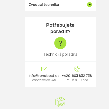
Zvedací technika
Potřebujete
poradit?
?
Technická poradna
info
@
renobest.cz
603 832 738