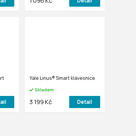
1 096 Kč
ail
Detail
rt
Yale Linus® Smart klávesnice
Skladem
3 199 Kč
ail
Detail