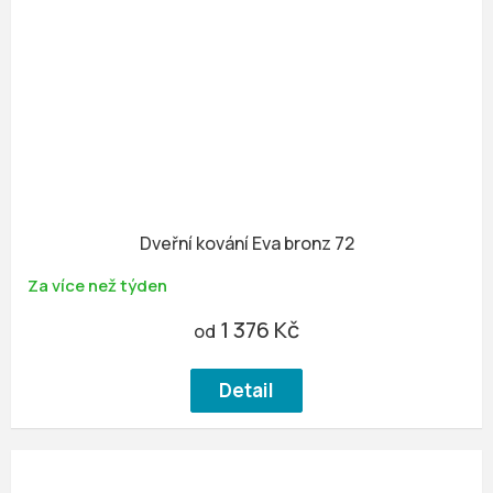
Dveřní kování Eva bronz 72
Za více než týden
1 376 Kč
od
Detail