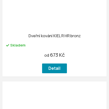
Dveřní kování KIEL R HR bronz
Skladem
673 Kč
od
Detail