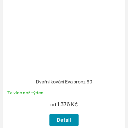
Dveřní kování Eva bronz 90
Za více než týden
1 376 Kč
od
Detail