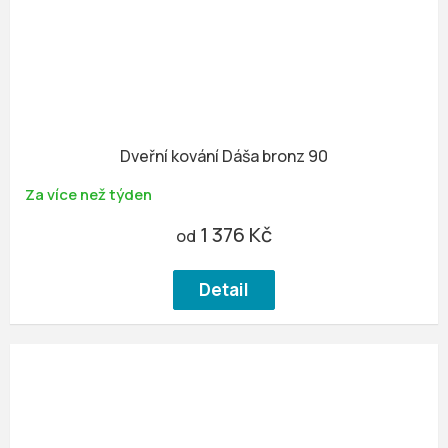
Dveřní kování Dáša bronz 90
Za více než týden
1 376 Kč
od
Detail