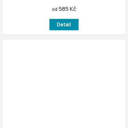
585 Kč
od
Detail