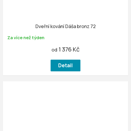
Dveřní kování Dáša bronz 72
Za více než týden
1 376 Kč
od
Detail