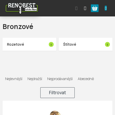
Přejít
Nákupní
na
obsah
košík
Bronzové
Rozetové
Štítové
Ř
a
Nejlevnější
Nejdražší
Nejprodávanější
Abecedně
z
e
Filtrovat
n
V
í
ý
p
p