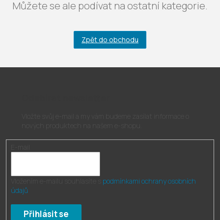
Můžete se ale podívat na ostatní kategorie.
Zpět do obchodu
Odebírat newsletter
Vložte svůj e-mail a my vám budeme zasílat informace o
nových produktech na našem e-shopu.
E-mail
Vložením e-mailu souhlasíte s
podmínkami ochrany osobních
údajů
Přihlásit se