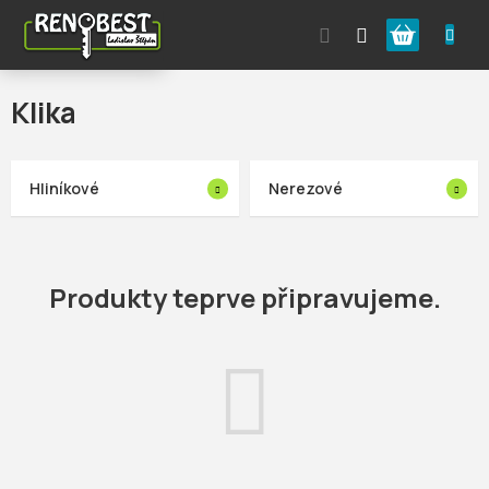
Přejít
Nákupní
na
obsah
košík
Klika
Hliníkové
Nerezové
Produkty teprve připravujeme.