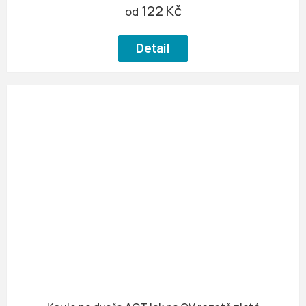
122 Kč
od
Detail