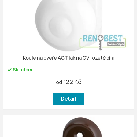
u
r
k
o
t
d
ů
u
k
t
ů
Koule na dveře ACT lak na OV rozetě bílá
Skladem
122 Kč
od
Detail