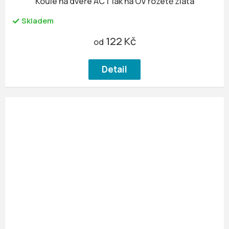
Koule na dveře ACT lak na OV rozetě zlatá
Skladem
122 Kč
od
Detail