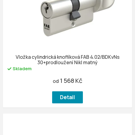
u
r
k
o
t
d
ů
u
k
t
ů
Vložka cylindrická knoflíková FAB 4.02/BDKvNs
30+prodloužení Nikl matný
Skladem
1 568 Kč
od
Detail