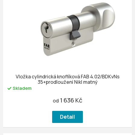
Vložka cylindrická knoflíková FAB 4.02/BDKvNs
35+prodloužení Nikl matný
Skladem
1 636 Kč
od
Detail