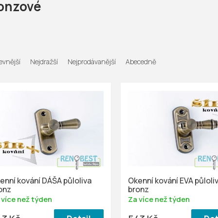
onzové
evnější
Nejdražší
Nejprodávanější
Abecedně
enní kování DÁŠA půloliva
Okenní kování EVA půloli
onz
bronz
 více než týden
Za více než týden