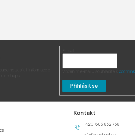
E-mail
r
 budeme zasílat informace o
Vložením e-mailu souhlasíte s
podmínk
m e-shopu.
Přihlásit se
Kontakt
603 832 738
ce
info
@
renobest.cz