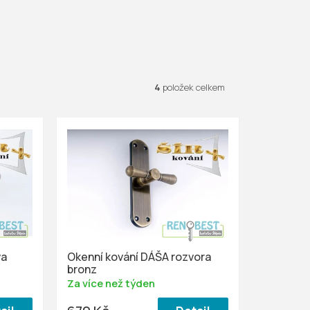
4
položek celkem
va
Okenní kování DÁŠA rozvora
bronz
Za více než týden