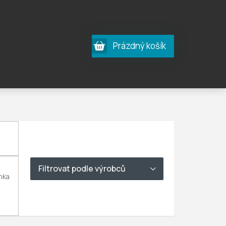
Nákupní
Prázdný košík
košík
nka