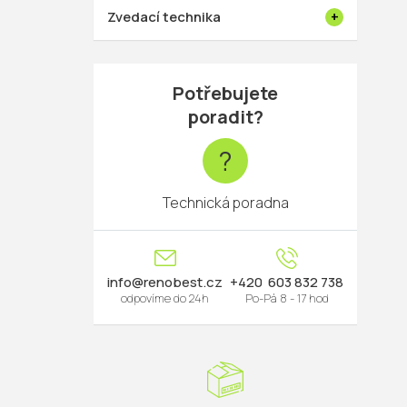
Zvedací technika
Potřebujete
poradit?
?
Technická poradna
info
@
renobest.cz
603 832 738