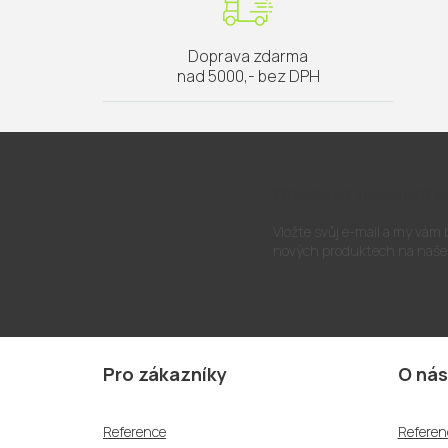
Doprava zdarma
nad 5000,- bez DPH
Odebírat newslette
Vložte svůj e-mail a my vám
nových produktech na naše
Z
á
Pro zákazníky
O nás
p
a
Reference
Referen