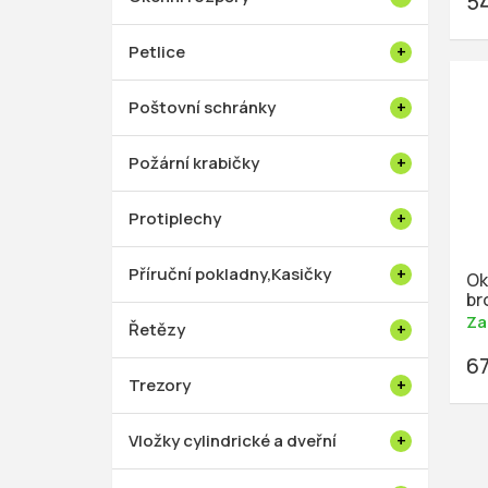
5
t
ů
Petlice
Poštovní schránky
Požární krabičky
Protiplechy
Příruční pokladny,Kasičky
Ok
br
Za
Řetězy
6
Trezory
Vložky cylindrické a dveřní