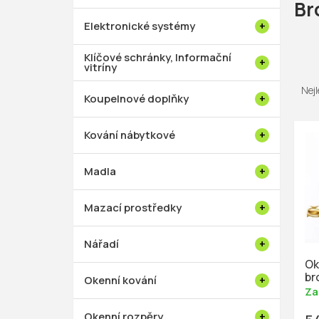
p
Br
a
Elektronické systémy
n
e
Klíčové schránky, Informační
vitríny
Ř
l
a
Nejl
Koupelnové doplňky
z
V
e
Kování nábytkové
ý
n
p
í
Madla
i
p
s
r
Mazací prostředky
p
o
r
d
Nářadí
o
u
Ok
d
k
br
Okenní kování
u
Za
t
k
ů
Okenní rozpěry