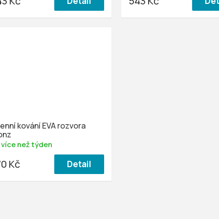
43 Kč
543 Kč
Detail
Det
enní kování EVA rozvora
onz
 více než týden
70 Kč
Detail
O
v
l