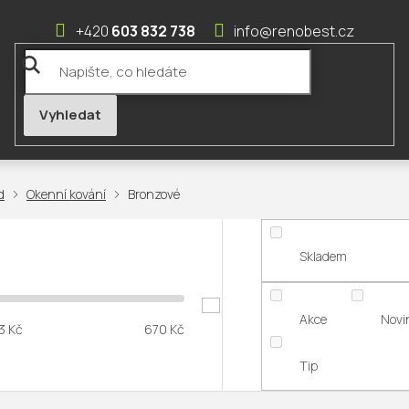
603 832 738
info@renobest.cz
Okenní kování
Bronzové
Skladem
Akce
Novi
3
Kč
670
Kč
Tip