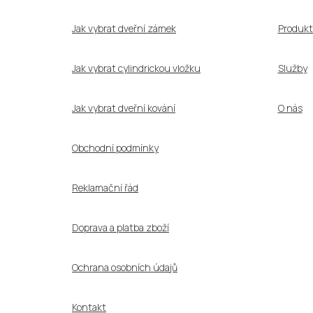
t
í
Jak vybrat dveřní zámek
Produkt
Jak vybrat cylindrickou vložku
Služby
Jak vybrat dveřní kování
O nás
Obchodní podmínky
Reklamační řád
Doprava a platba zboží
Ochrana osobních údajů
Kontakt