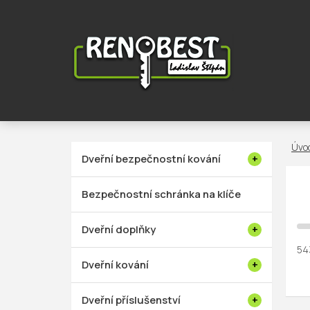
Přejít
na
obsah
P
Dveřní bezpečnostní kování
o
s
Bezpečnostní schránka na klíče
t
r
Dveřní doplňky
a
54
n
Dveřní kování
n
í
Dveřní příslušenství