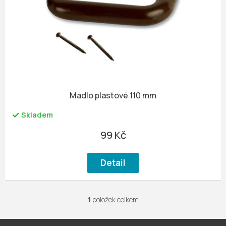
u
r
k
o
t
d
ů
u
k
t
ů
Madlo plastové 110 mm
Skladem
99 Kč
Detail
1
položek celkem
O
v
l