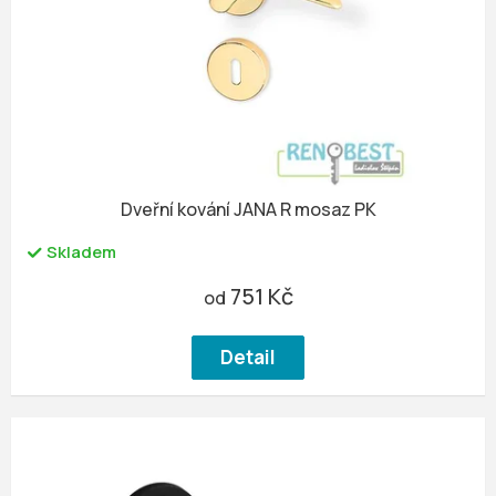
u
r
k
o
t
d
ů
u
k
t
ů
Dveřní kování JANA R mosaz PK
Skladem
751 Kč
od
Detail