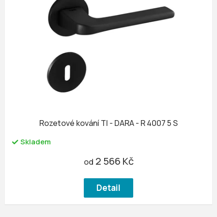
Rozetové kování TI - DARA - R 4007 5 S
Skladem
2 566 Kč
od
Detail