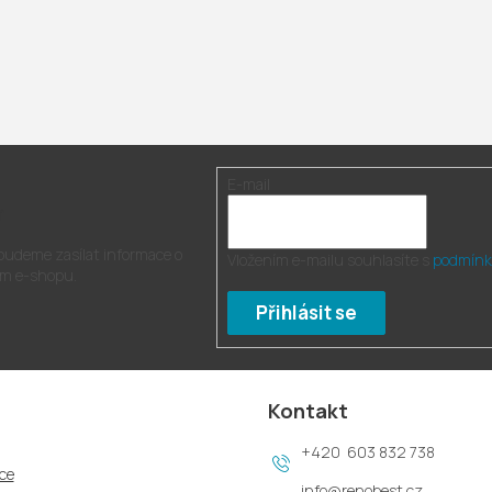
E-mail
r
 budeme zasílat informace o
Vložením e-mailu souhlasíte s
podmínk
m e-shopu.
Přihlásit se
Kontakt
603 832 738
ce
info
@
renobest.cz