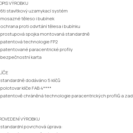
OPIS VÝROBKU
 6ti stavítkový uzamykací systém
 mosazné těleso i bubínek
 ochrana proti odvrtání tělesa i bubínku
 prostupová spojka montovaná standardně
 patentová technologie FP2
 patentované paracentrické profily
 bezpečnostní karta
LÍČE
 standardně dodáváno 5 klíčů
 polotovar klíče FAB 4****
 patentově chráněná technologie paracentrických profilů a za
ROVEDENÍ VÝROBKU
 standardní povrchová úprava: