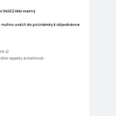
 5klíčů Nikl matný
H - nutno uvézt do poznámky k objednávce
ti 4)
žité objekty a místnosti