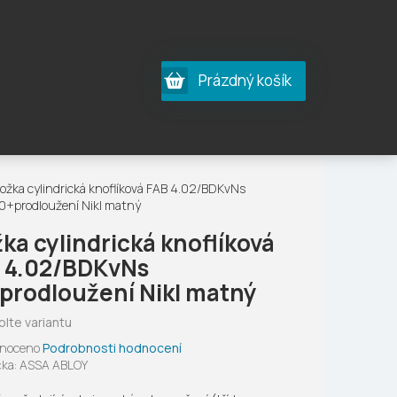
Nákupní
Prázdný košík
košík
ložka cylindrická knoflíková FAB 4.02/BDKvNs
0+prodloužení Nikl matný
žka cylindrická knoflíková
 4.02/BDKvNs
prodloužení Nikl matný
olte variantu
né
noceno
Podrobnosti hodnocení
ení
ka:
ASSA ABLOY
tu