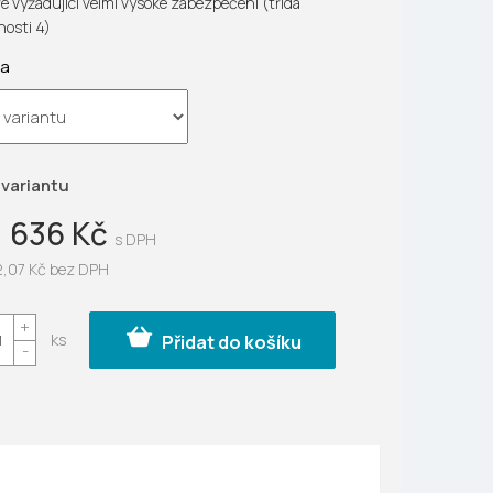
ře vyžadující velmi vysoké zabezpečení (třída
osti 4)
ta
ek.
 variantu
1 636 Kč
2,07 Kč
bez DPH
Přidat do košíku