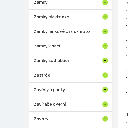
Zámky
P
•
Zámky elektrické
•
•
Zámky lankové cyklo-moto
•
•
Zámky visací
•
•
Zámky zadlabací
K
Zástrče
•
•
Závěsy a panty
•
Zavírače dveřní
P
Závory
•