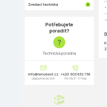
-
Zvedací technika
•
-
-
Potřebujete
poradit?
D
?
K
Z
Technická poradna
info
@
renobest.cz
603 832 738