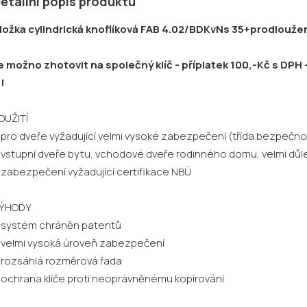
etailní popis produktu
ložka cylindrická knoflíková FAB 4.02/BDKvNs 35+prodloužení
e možno zhotovit na společný klíč - příplatek 100,-Kč s DP
!!
OUŽITÍ
 pro dveře vyžadující velmi vysoké zabezpečení (třída bezpečnos
 vstupní dveře bytu, vchodové dveře rodinného domu, velmi důle
 zabezpečení vyžadující certifikace NBÚ
ÝHODY
 systém chráněn patentů
 velmi vysoká úroveň zabezpečení
 rozsáhlá rozměrová řada
 ochrana klíče proti neoprávněnému kopírování