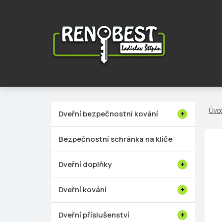
Přejít
na
obsah
P
Dveřní bezpečnostní kování
o
s
Bezpečnostní schránka na klíče
t
r
Dveřní doplňky
a
n
Dveřní kování
n
í
Dveřní příslušenství