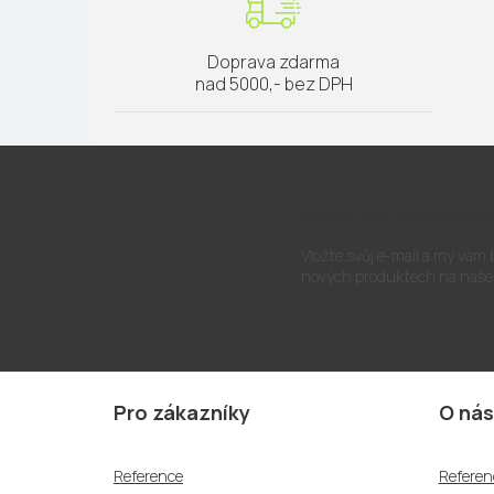
Doprava zdarma
nad 5000,- bez DPH
Odebírat newslette
Vložte svůj e-mail a my vám
nových produktech na naše
Z
á
Pro zákazníky
O nás
p
a
Reference
Referen