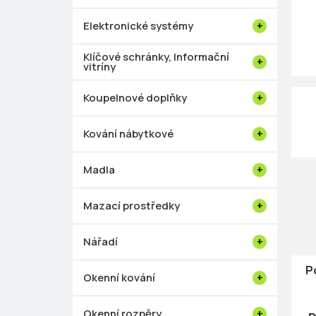
p
a
Elektronické systémy
n
e
Klíčové schránky, Informační
vitríny
l
Koupelnové doplňky
Kování nábytkové
Madla
Mazací prostředky
Nářadí
P
Okenní kování
Okenní rozpěry