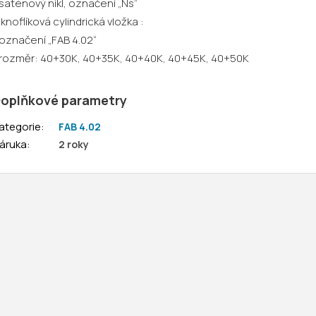
 saténový nikl, označení „Ns“
 knoflíková cylindrická vložka :
 označení „FAB 4.02“
 rozměr: 40+30K, 40+35K, 40+40K, 40+45K, 40+50K
oplňkové parametry
ategorie
:
FAB 4.02
áruka
:
2 roky