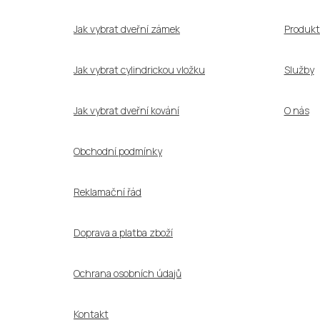
t
í
Jak vybrat dveřní zámek
Produkt
Jak vybrat cylindrickou vložku
Služby
Jak vybrat dveřní kování
O nás
Obchodní podmínky
Reklamační řád
Doprava a platba zboží
Ochrana osobních údajů
Kontakt