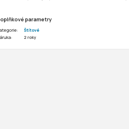
oplňkové parametry
ategorie
:
Štítové
áruka
:
2 roky