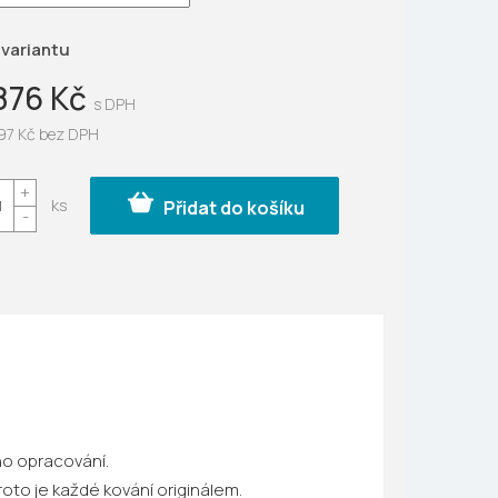
ek.
 variantu
876 Kč
97 Kč
bez DPH
Přidat do košíku
ho opracování.
oto je každé kování originálem.