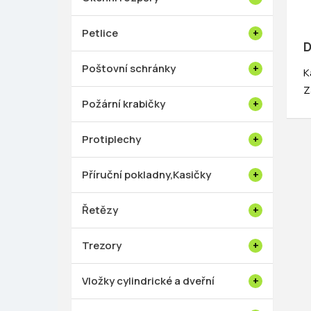
Petlice
D
Poštovní schránky
K
Z
Požární krabičky
Protiplechy
Příruční pokladny,Kasičky
Řetězy
Trezory
Vložky cylindrické a dveřní