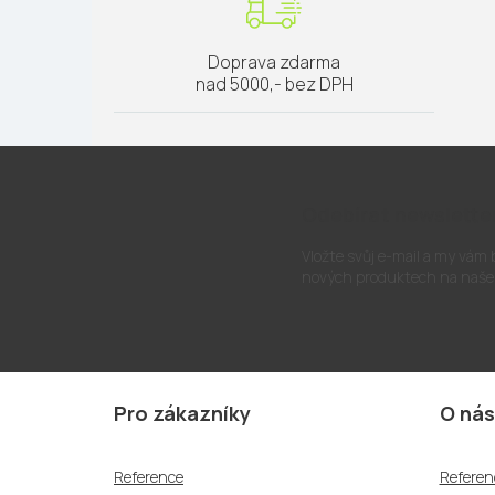
Doprava zdarma
nad 5000,- bez DPH
Odebírat newslette
Vložte svůj e-mail a my vám
nových produktech na naše
Z
á
Pro zákazníky
O nás
p
a
Reference
Referen