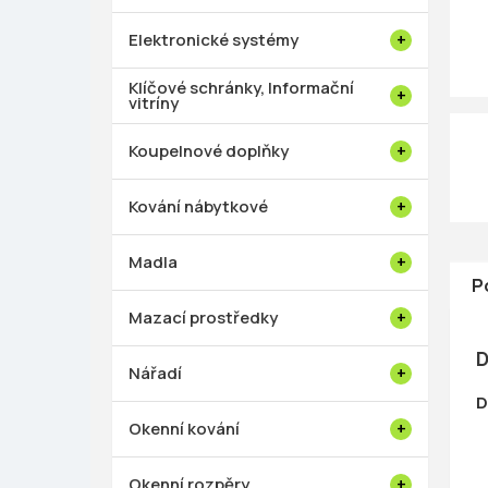
p
a
Elektronické systémy
n
e
Klíčové schránky, Informační
vitríny
l
Koupelnové doplňky
Kování nábytkové
Madla
P
Mazací prostředky
D
Nářadí
D
Okenní kování
Okenní rozpěry