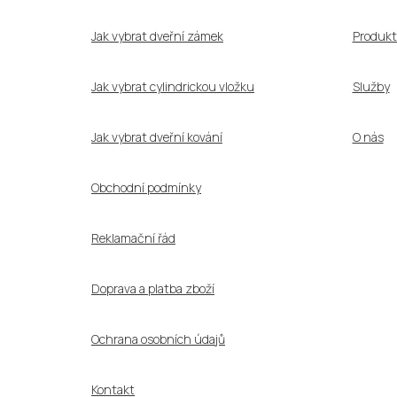
t
í
Jak vybrat dveřní zámek
Produkt
Jak vybrat cylindrickou vložku
Služby
Jak vybrat dveřní kování
O nás
Obchodní podmínky
Reklamační řád
Doprava a platba zboží
Ochrana osobních údajů
Kontakt