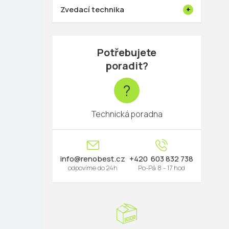
Zvedací technika
Potřebujete
poradit?
?
Technická poradna
info
@
renobest.cz
603 832 738