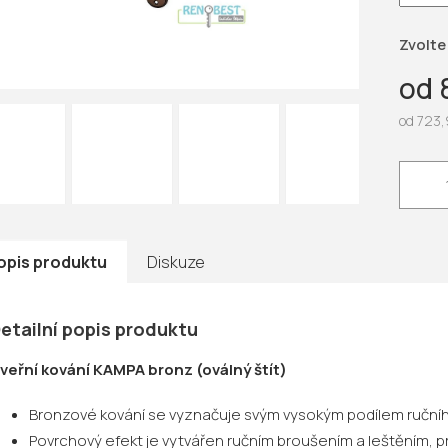
hvězdič
Zvolte
od
od
723,
Měrná
cena:
opis produktu
Diskuze
etailní popis produktu
veřní kování KAMPA bronz (oválný štít)
Bronzové kování se vyznačuje svým vysokým podílem ruční
Povrchový efekt je vytvářen ručním broušením a leštěním, pr