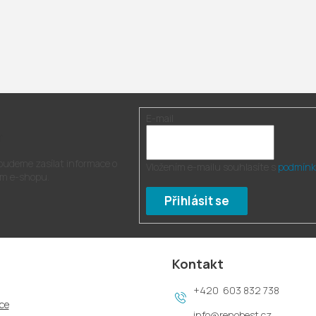
E-mail
r
 budeme zasílat informace o
Vložením e-mailu souhlasíte s
podmínk
m e-shopu.
Přihlásit se
Kontakt
603 832 738
ce
info
@
renobest.cz