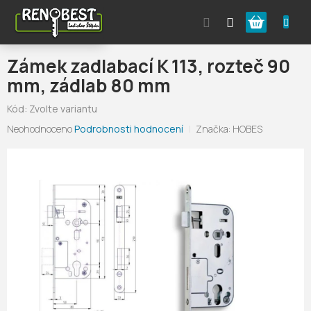
Přejít
Nákupní
na
obsah
košík
Zámek zadlabací K 113, rozteč 90
mm, zádlab 80 mm
Kód:
Zvolte variantu
Průměrné
Neohodnoceno
Podrobnosti hodnocení
Značka:
HOBES
hodnocení
produktu
je
0,0
z
5
hvězdiček.