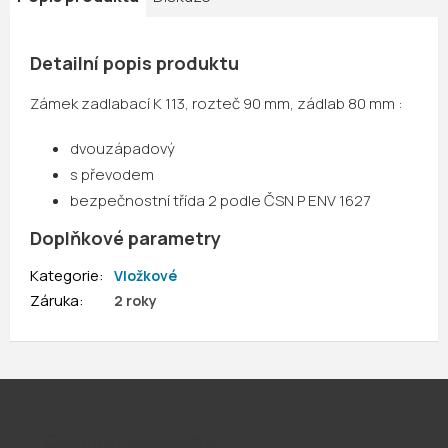
Detailní popis produktu
Zámek zadlabací K 113, rozteč 90 mm, zádlab 80 mm :
dvouzápadový
s převodem
bezpečnostní třída 2 podle ČSN P ENV 1627
Doplňkové parametry
Kategorie
:
Vložkové
Záruka
:
2 roky
Odebírat newsletter