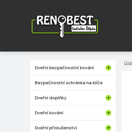
Přejít
na
obsah
P
Dveřní bezpečnostní kování
o
s
Bezpečnostní schránka na klíče
t
r
Dveřní doplňky
a
n
Dveřní kování
n
í
Dveřní příslušenství