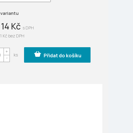
ek.
 variantu
114 Kč
1 Kč
bez DPH
Přidat do košíku