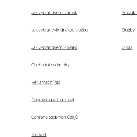
t
í
Jak vybrat dveřní zámek
Produkt
Jak vybrat cylindrickou vložku
Služby
Jak vybrat dveřní kování
O nás
Obchodní podmínky
Reklamační řád
Doprava a platba zboží
Ochrana osobních údajů
Kontakt