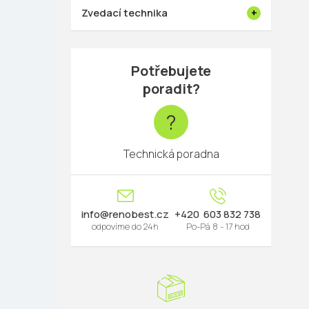
Zvedací technika
Potřebujete
poradit?
?
Technická poradna
info
@
renobest.cz
603 832 738