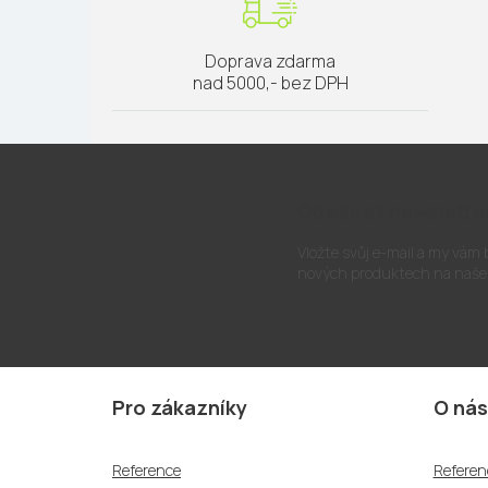
Doprava zdarma
nad 5000,- bez DPH
Odebírat newslette
Vložte svůj e-mail a my vám
nových produktech na naše
Z
á
Pro zákazníky
O nás
p
a
Reference
Referen