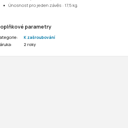
Únosnost pro jeden závěs : 17,5 kg.
oplňkové parametry
ategorie
:
K zašroubování
áruka
:
2 roky