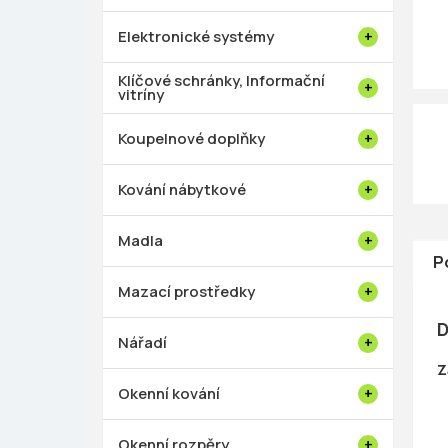
p
a
Elektronické systémy
n
e
Klíčové schránky, Informační
vitríny
l
Koupelnové doplňky
Kování nábytkové
Madla
P
Mazací prostředky
D
Nářadí
Z
Okenní kování
Okenní rozpěry