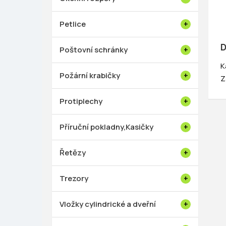
Petlice
D
Poštovní schránky
K
Požární krabičky
Z
Protiplechy
Příruční pokladny,Kasičky
Řetězy
Trezory
Vložky cylindrické a dveřní