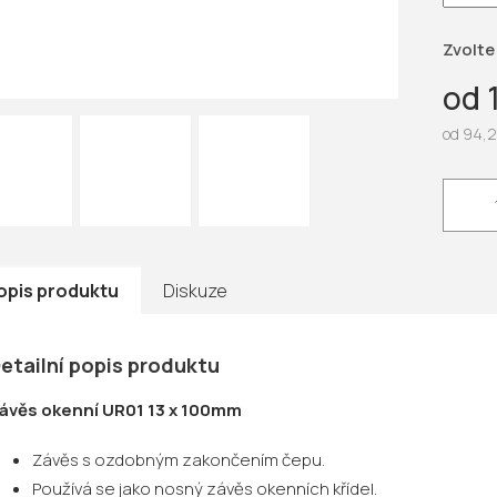
hvězdič
Zvolte
od
od
94,2
Měrná
cena:
opis produktu
Diskuze
etailní popis produktu
ávěs okenní UR01 13 x 100mm
Závěs s ozdobným zakončením čepu.
Používá se jako nosný závěs okenních křídel.