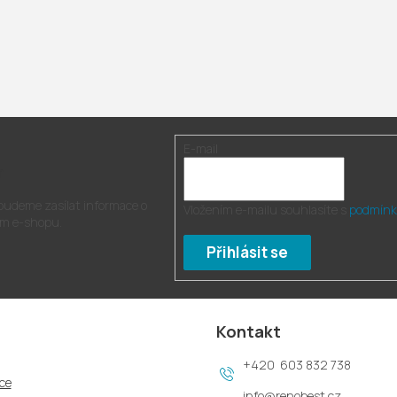
E-mail
r
 budeme zasílat informace o
Vložením e-mailu souhlasíte s
podmínk
m e-shopu.
Přihlásit se
Kontakt
603 832 738
ce
info
@
renobest.cz