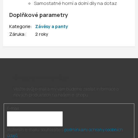
Samostatné horní a dolní díly na dotaz
Doplňkové parametry
Kategorie
:
Závěsy a panty
Záruka
:
2 roky
Odebírat newsletter
Vložte svůj e-mail a my vám budeme zasílat informace o
nových produktech na našem e-shopu.
E-mail
Vložením e-mailu souhlasíte s
podmínkami ochrany osobních
údajů