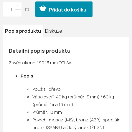
cena:
Přidat do košíku
Popis produktu
Diskuze
Detailní popis produktu
Závěs okenní 190 13 mm OTLAV
Popis
Použití: dřevo
Váha dveří: 40 kg (průměr 13 mm) / 60 kg
(průměr 14 a 16 mm)
Průměr: 13 mm
Povrch: mosaz (MS), bronz (ABR), speciální
bronz (SP.ABR) a žlutý zinek (ŽL.ZN)