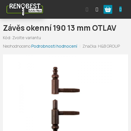
Přejít
Nákupní
na
obsah
košík
Závěs okenní 190 13 mm OTLAV
Kód:
Zvolte variantu
Průměrné
Neohodnoceno
Podrobnosti hodnocení
Značka:
H&B GROUP
hodnocení
produktu
je
0,0
z
5
hvězdiček.