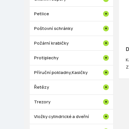
Petlice
Poštovní schránky
Požární krabičky
D
Protiplechy
K
Z
Příruční pokladny,Kasičky
Řetězy
Trezory
Vložky cylindrické a dveřní