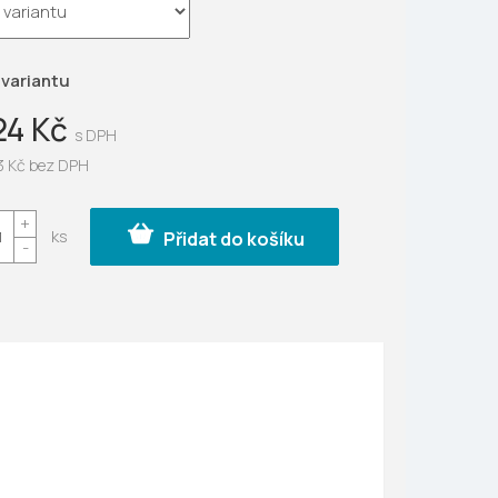
ek.
 variantu
24 Kč
3 Kč
bez DPH
Přidat do košíku