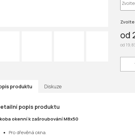
5
hvězdič
Zvolte
od
od
19,8
Měrná
cena:
opis produktu
Diskuze
etailní popis produktu
koba okenní k zašroubování M8x50
Pro dřevěná okna.