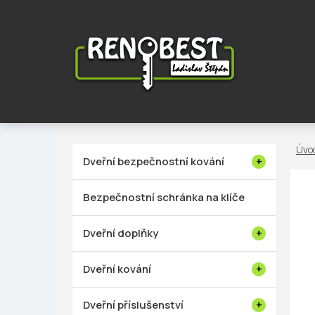
Přejít
na
obsah
P
Dveřní bezpečnostní kování
o
s
Bezpečnostní schránka na klíče
t
r
Dveřní doplňky
a
n
Dveřní kování
n
í
Dveřní příslušenství