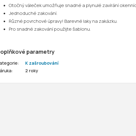
Otočný váleček umožňuje snadné a plynulé zavírání okenních
Jednoduché zakování.
Různé povrchové úpravy! Barevné laky na zakázku.
Pro snadné zakování použijte šablonu.
oplňkové parametry
ategorie
:
K zašroubování
áruka
:
2 roky