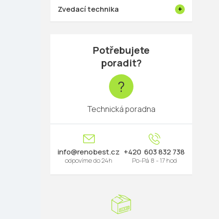
Zvedací technika
Potřebujete
poradit?
?
Technická poradna
info
@
renobest.cz
603 832 738