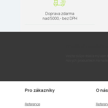
Doprava zdarma
nad 5000,- bez DPH
Odebírat newslette
Vložte svůj e-mail a my vám
nových produktech na naše
Z
á
Pro zákazníky
O nás
p
a
Reference
Referen