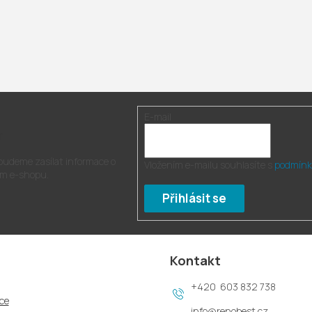
E-mail
r
 budeme zasílat informace o
Vložením e-mailu souhlasíte s
podmínk
m e-shopu.
Přihlásit se
Kontakt
603 832 738
ce
info
@
renobest.cz