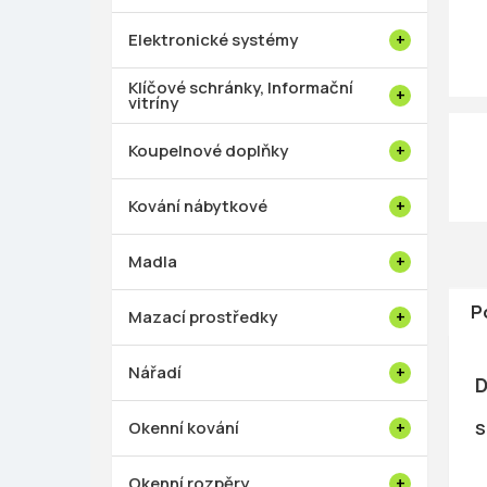
p
a
Elektronické systémy
n
e
Klíčové schránky, Informační
vitríny
l
Koupelnové doplňky
Kování nábytkové
Madla
P
Mazací prostředky
Nářadí
D
Okenní kování
S
Okenní rozpěry