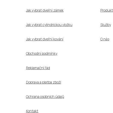
t
í
Jak vybrat dveřní zámek
Produkt
Jak vybrat cylindrickou vložku
Služby
Jak vybrat dveřní kování
O nás
Obchodní podmínky
Reklamační řád
Doprava a platba zboží
Ochrana osobních údajů
Kontakt