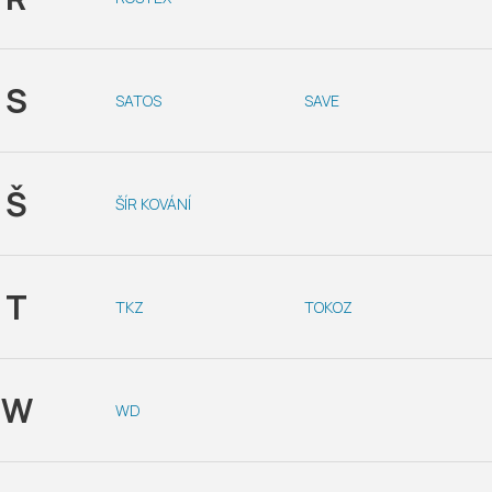
S
SATOS
SAVE
Š
ŠÍR KOVÁNÍ
T
TKZ
TOKOZ
W
WD