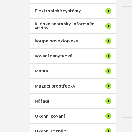
p
a
Elektronické systémy
n
e
Klíčové schránky, Informační
vitríny
l
Koupelnové doplňky
Kování nábytkové
Madla
Mazací prostředky
Nářadí
Okenní kování
Okenní rozpěry