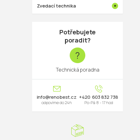
Zvedací technika
Potřebujete
poradit?
?
Technická poradna
info
@
renobest.cz
603 832 738