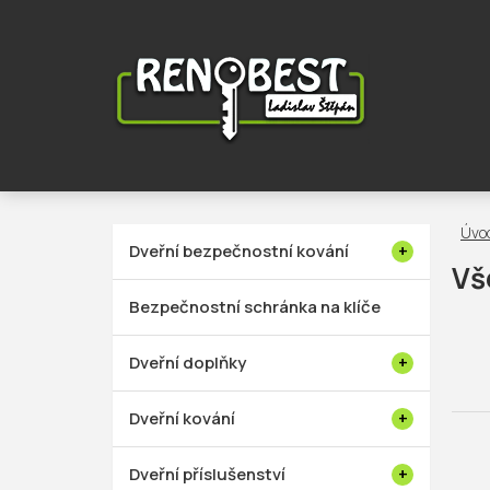
Přejít
na
obsah
P
Dveřní bezpečnostní kování
o
Vš
s
Bezpečnostní schránka na klíče
t
r
Dveřní doplňky
a
n
Dveřní kování
n
í
Dveřní příslušenství