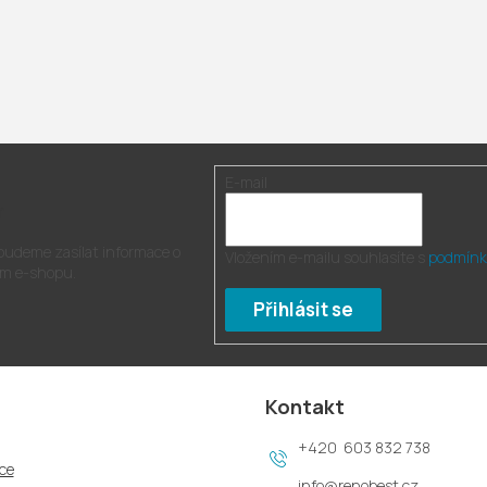
E-mail
r
 budeme zasílat informace o
Vložením e-mailu souhlasíte s
podmínk
m e-shopu.
Přihlásit se
Kontakt
603 832 738
ce
info
@
renobest.cz