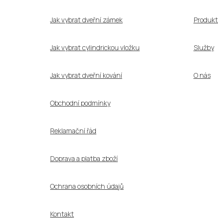
t
í
Jak vybrat dveřní zámek
Produkt
Jak vybrat cylindrickou vložku
Služby
Jak vybrat dveřní kování
O nás
Obchodní podmínky
Reklamační řád
Doprava a platba zboží
Ochrana osobních údajů
Kontakt