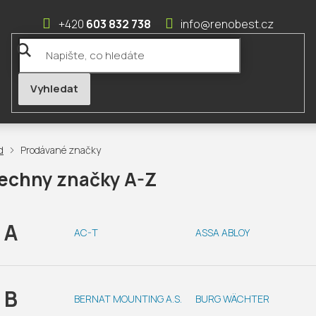
603 832 738
info@renobest.cz
Prodávané značky
echny značky A-Z
A
AC-T
ASSA ABLOY
B
BERNAT MOUNTING A.S.
BURG WÄCHTER