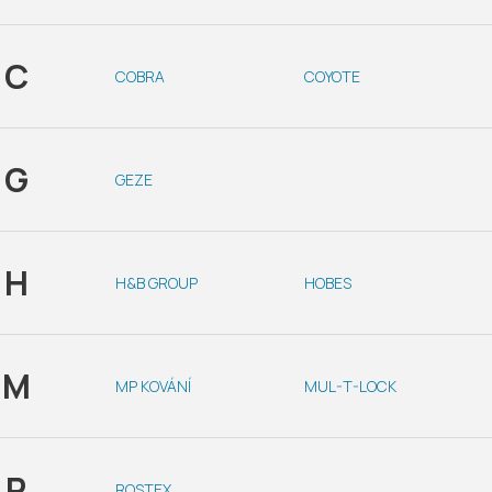
C
COBRA
COYOTE
G
GEZE
H
H&B GROUP
HOBES
M
MP KOVÁNÍ
MUL-T-LOCK
R
ROSTEX