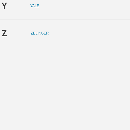
Y
YALE
Z
ZELINGER