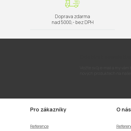
Doprava zdarma
nad 5000,- bez DPH
Odebírat newslette
Vložte svůj e-mail a my vám
nových produktech na naše
Z
á
Pro zákazníky
O nás
p
a
Reference
Referen