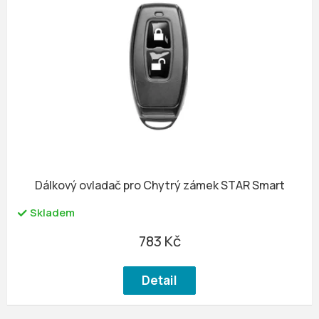
p
r
o
d
u
k
t
ů
Dálkový ovladač pro Chytrý zámek STAR Smart
Skladem
783 Kč
Detail