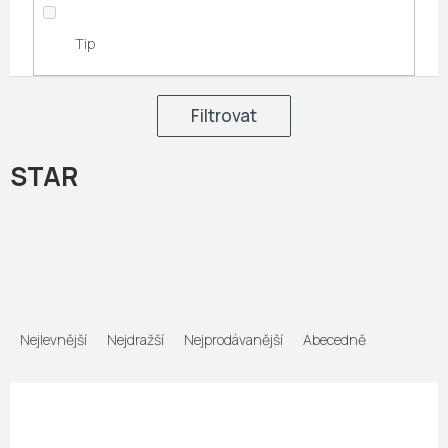
Tip
Filtrovat
STAR
Ř
a
Nejlevnější
Nejdražší
Nejprodávanější
Abecedně
z
e
n
í