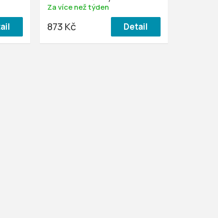
Za více než týden
873 Kč
ail
Detail