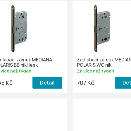
dlabací zámek MEDIANA
Zadlabací zámek MEDIA
LARIS BB nikl lesk
POLARIS WC nikl
 více než týden
Za více než týden
65 Kč
707 Kč
Detail
Det