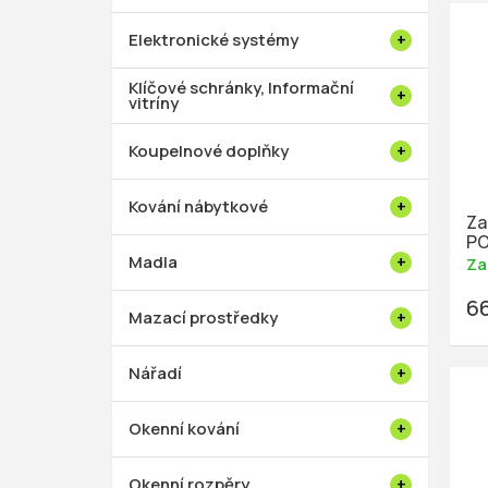
p
e
t
a
n
Elektronické systémy
ů
n
í
e
Klíčové schránky, Informační
p
vitríny
l
r
Koupelnové doplňky
o
d
Kování nábytkové
u
Za
k
PO
Madla
Za
t
ů
6
Mazací prostředky
Nářadí
Okenní kování
Okenní rozpěry