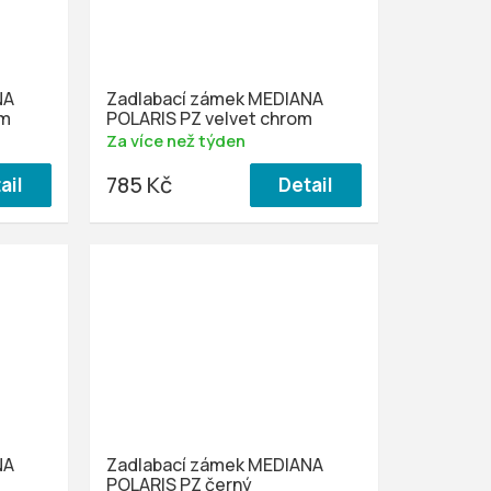
NA
Zadlabací zámek MEDIANA
om
POLARIS PZ velvet chrom
Za více než týden
785 Kč
ail
Detail
NA
Zadlabací zámek MEDIANA
POLARIS PZ černý