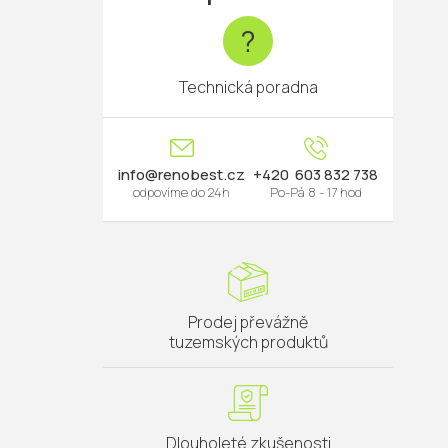
?
Technická poradna
info
@
renobest.cz
603 832 738
Prodej převážně
tuzemských produktů
Dlouholeté zkušenosti