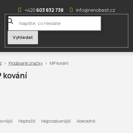
603 832 738
info@renobest.cz
Prodávané značky
MP kování
 kování
evnější
Nejdražší
Nejprodávanější
Abecedně