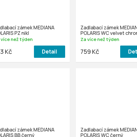
dlabací zámek MEDIANA
Zadlabací zámek MEDIA
LARIS PZ nikl
POLARIS WC velvet chr
 více než týden
Za více než týden
3 Kč
759 Kč
Detail
Det
dlabací zámek MEDIANA
Zadlabací zámek MEDIA
LARIS BB černý
POLARIS WC černý