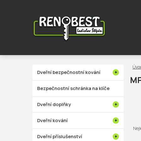
Přejít
na
obsah
V
ý
P
Dveřní bezpečnostní kování
p
o
MP
i
s
Bezpečnostní schránka na klíče
s
t
p
r
Dveřní doplňky
r
a
o
n
Ř
Dveřní kování
d
n
a
Nejl
u
í
z
Dveřní příslušenství
k