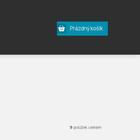
Nákupní
Prázdný košík
košík
9
položek celkem