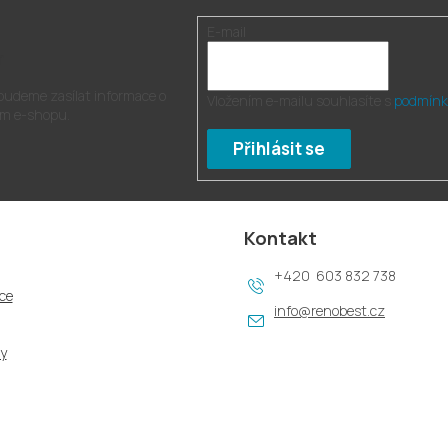
E-mail
r
 budeme zasílat informace o
Vložením e-mailu souhlasíte s
podmínk
m e-shopu.
Přihlásit se
Kontakt
603 832 738
ce
info
@
renobest.cz
y