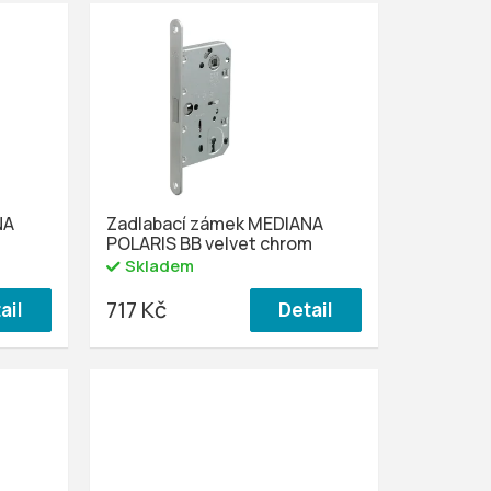
NA
Zadlabací zámek MEDIANA
POLARIS BB velvet chrom
Skladem
717 Kč
ail
Detail