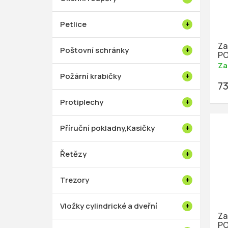
Petlice
Za
Poštovní schránky
PO
Za
Požární krabičky
73
Protiplechy
Příruční pokladny,Kasičky
Řetězy
Trezory
Vložky cylindrické a dveřní
Za
PO