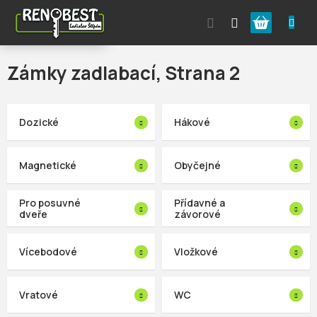
Přejít
Nákupní
na
obsah
košík
Zámky zadlabací
, Strana 2
Dozické
Hákové
Magnetické
Obyčejné
Pro posuvné
Přídavné a
dveře
závorové
Vícebodové
Vložkové
Vratové
WC