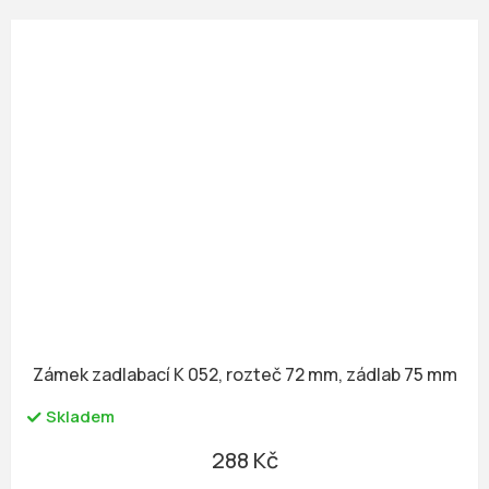
Zámek zadlabací K 052, rozteč 72 mm, zádlab 75 mm
Skladem
288 Kč