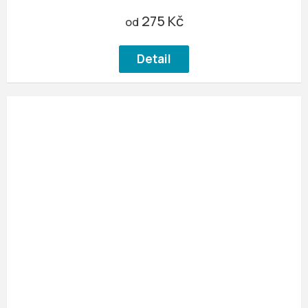
275 Kč
od
Detail