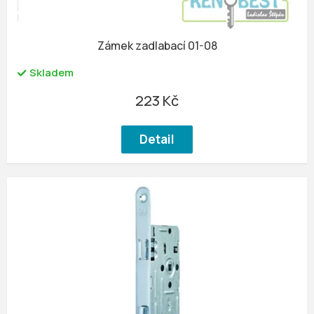
k
t
ů
Zámek zadlabací 01-08
Skladem
223 Kč
Detail