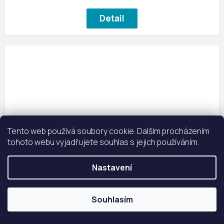
Detail
Tento web používá soubory cookie. Dalším procházením
tohoto webu vyjadřujete souhlas s jejich používáním.
Nastavení
Souhlasím
Zámek zadlabací K 351 C, rozteč 90 mm, zádlab 80
mm