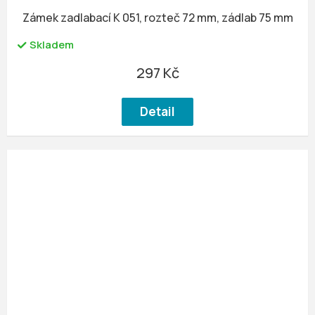
Zámek zadlabací K 051, rozteč 72 mm, zádlab 75 mm
Skladem
297 Kč
Detail