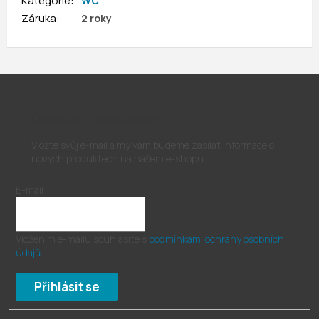
Kategorie
:
WC
Záruka
:
2 roky
Odebírat newsletter
Vložte svůj e-mail a my vám budeme zasílat informace o
nových produktech na našem e-shopu.
E-mail
Vložením e-mailu souhlasíte s
podmínkami ochrany osobních
údajů
Přihlásit se