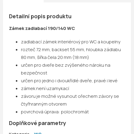
Detailní popis produktu
Zámek zadlabací 190/140 WC
zadlabací zámek interiérový pro WC a koupelny
rozteč 72 mm, backset 55 mm, hloubka zádlabu
80 mm, šířka čela 20 mm (18 mm)
určen pro dveře bez zvýšeného nároku na
bezpečnost
určen pro jedno i dvoukřídlé dveře, pravé i levé
zámek není uzamykací
závoru je možné vysunout ořechem závory se
čtyřhranným otvorem
povrchová úprava: polochromát
Doplňkové parametry