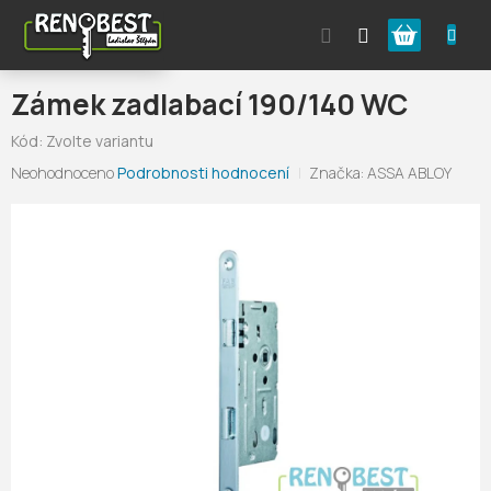
Přejít
Nákupní
na
obsah
košík
Zámek zadlabací 190/140 WC
Kód:
Zvolte variantu
Průměrné
Neohodnoceno
Podrobnosti hodnocení
Značka:
ASSA ABLOY
hodnocení
produktu
je
0,0
z
5
hvězdiček.