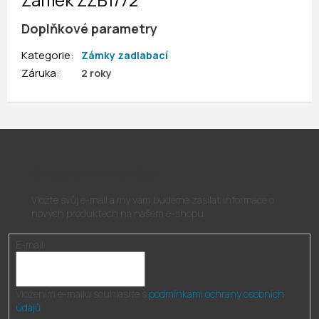
Doplňkové parametry
Kategorie
:
Zámky zadlabací
Záruka
:
2 roky
Odebírat newsletter
Vložte svůj e-mail a my vám budeme zasílat informace o
nových produktech na našem e-shopu.
E-mail
Vložením e-mailu souhlasíte s
podmínkami ochrany osobních
údajů