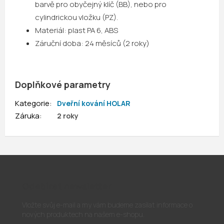
barvě pro obyčejný klíč (BB), nebo pro
cylindrickou vložku (PZ).
Materiál:
plast PA 6, ABS
Záruční doba:
24 měsíců (2 roky)
Doplňkové parametry
Kategorie
:
Dveřní kování HOLAR
Záruka
:
2 roky
Odebírat newsletter
Vložte svůj e-mail a my vám budeme zasílat informace o
nových produktech na našem e-shopu.