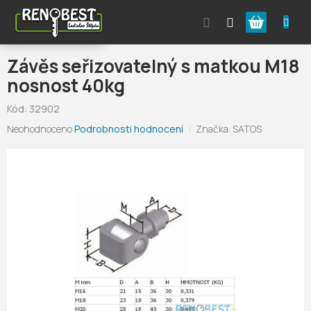
Přejít
Nákupní
na
obsah
košík
Závěs seřizovatelný s matkou M18
nosnost 40kg
Kód:
32902
Průměrné
Neohodnoceno
Podrobnosti hodnocení
Značka:
SATOS
hodnocení
produktu
je
0,0
z
5
hvězdiček.