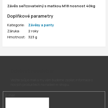
Závěs seřizovatelný s matkou M18 nosnost 40kg
Doplňkové parametry
Kategorie
:
Závěsy a panty
Záruka
:
2 roky
Hmotnost
:
323 g
Odebírat newsletter
Vložte svůj e-mail a my vám budeme zasílat informace o
nových produktech na našem e-shopu.
E-mail