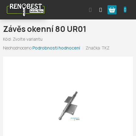
Přejít
Nákupní
na
obsah
košík
Závěs okenní 80 UR01
Kód:
Zvolte variantu
Průměrné
Neohodnoceno
Podrobnosti hodnocení
Značka:
TKZ
hodnocení
produktu
je
0,0
z
5
hvězdiček.