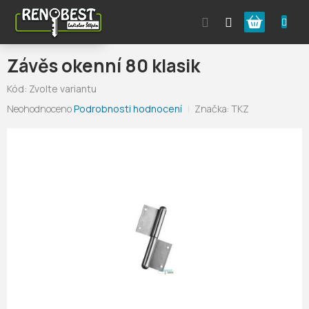
Přejít
Nákupní
na
obsah
košík
Závěs okenní 80 klasik
Kód:
Zvolte variantu
Průměrné
Neohodnoceno
Podrobnosti hodnocení
Značka:
TKZ
hodnocení
produktu
je
0,0
z
5
hvězdiček.