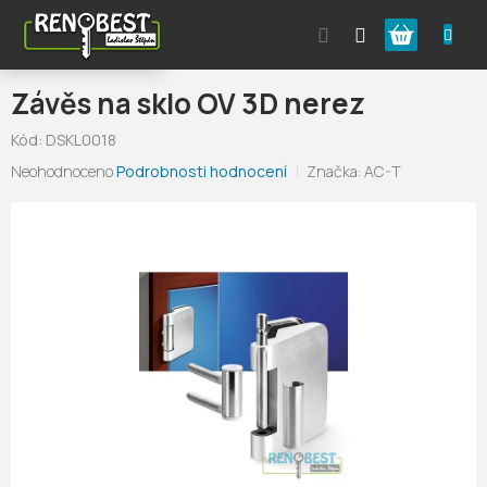
Přejít
Nákupní
na
obsah
košík
Závěs na sklo OV 3D nerez
Kód:
DSKL0018
Průměrné
Neohodnoceno
Podrobnosti hodnocení
Značka:
AC-T
hodnocení
produktu
je
0,0
z
5
hvězdiček.