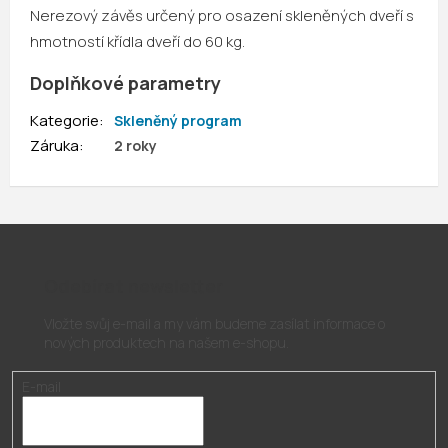
Nerezový závěs určený pro osazení skleněných dveří s
hmotností křídla dveří do 60 kg.
Doplňkové parametry
Kategorie
:
Skleněný program
Záruka
:
2 roky
Odebírat newsletter
Vložte svůj e-mail a my vám budeme zasílat informace o
nových produktech na našem e-shopu.
E-mail