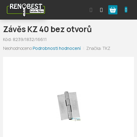
Přejít
Nákupní
na
obsah
košík
Závěs KZ 40 bez otvorů
Kód:
8239/1832/16611
Průměrné
Neohodnoceno
Podrobnosti hodnocení
Značka:
TKZ
hodnocení
produktu
je
0,0
z
5
hvězdiček.