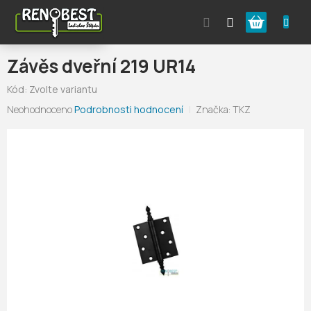
Přejít
Nákupní
na
obsah
košík
Závěs dveřní 219 UR14
Kód:
Zvolte variantu
Průměrné
Neohodnoceno
Podrobnosti hodnocení
Značka:
TKZ
hodnocení
produktu
je
0,0
z
5
hvězdiček.