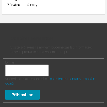
Záruka
:
2 roky
Odebírat newsletter
Vložte svůj e-mail a my vám budeme zasílat informace o
nových produktech na našem e-shopu.
E-mail
Vložením e-mailu souhlasíte s
podmínkami ochrany osobních
údajů
Přihlásit se