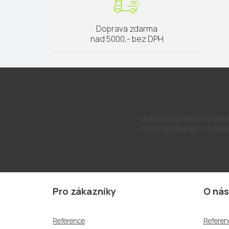
Doprava zdarma
nad 5000,- bez DPH
Odebírat newslette
Vložte svůj e-mail a my vám
nových produktech na naše
Z
á
Pro zákazníky
O nás
p
a
Reference
Referen