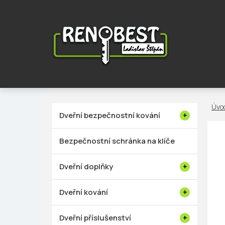
Přejít
na
obsah
P
Dveřní bezpečnostní kování
o
s
Bezpečnostní schránka na klíče
t
r
Dveřní doplňky
a
n
Dveřní kování
n
í
Dveřní příslušenství