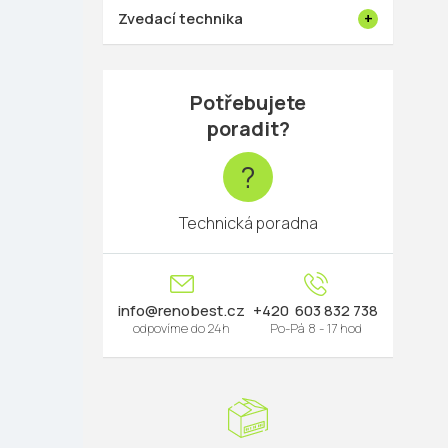
Zvedací technika
Potřebujete
poradit?
?
Technická poradna
info
@
renobest.cz
603 832 738