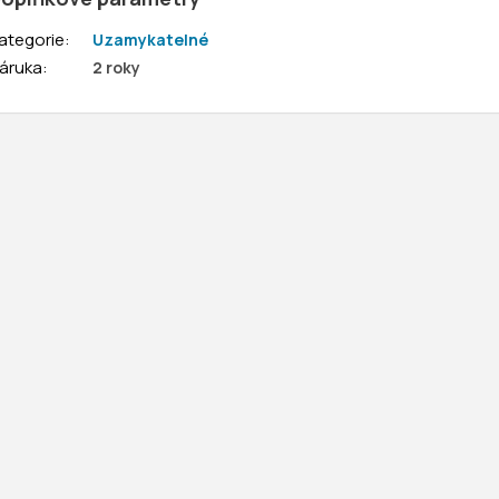
ategorie
:
Uzamykatelné
áruka
:
2 roky