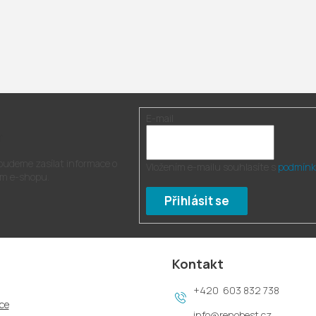
E-mail
r
 budeme zasílat informace o
Vložením e-mailu souhlasíte s
podmínk
m e-shopu.
Přihlásit se
Kontakt
603 832 738
ce
info
@
renobest.cz