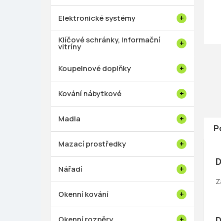
p
a
Elektronické systémy
n
e
Klíčové schránky, Informační
vitríny
l
Koupelnové doplňky
Kování nábytkové
Madla
P
Mazací prostředky
D
Nářadí
Z
Okenní kování
Okenní rozpěry
D