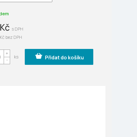
ek.
adem
 Kč
 Kč bez DPH
Přidat do košíku