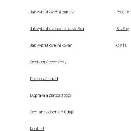
t
í
Jak vybrat dveřní zámek
Produkt
Jak vybrat cylindrickou vložku
Služby
Jak vybrat dveřní kování
O nás
Obchodní podmínky
Reklamační řád
Doprava a platba zboží
Ochrana osobních údajů
Kontakt