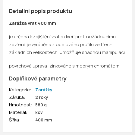
Detailní popis produktu
Zarážka vrat 400 mm
je určena k zajištění vrat a dveří proti nežádoucímu
zavření, je vyráběna z ocelového profilu ve třech
základních velikostech, umožňuje snadnou manipulaci
povrchová úprava: zinkováno s modrým chromátem
Doplňkové parametry
Kategorie
:
Zarážky
Záruka
:
2 roky
Hmotnost
:
580 g
Materiál
:
kov
Šířka
:
400 mm