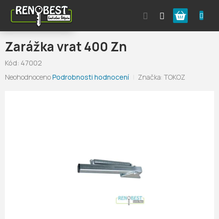
Přejít
Nákupní
na
obsah
košík
Zarážka vrat 400 Zn
Kód:
47002
Průměrné
Neohodnoceno
Podrobnosti hodnocení
Značka:
TOKOZ
hodnocení
produktu
je
0,0
z
5
hvězdiček.