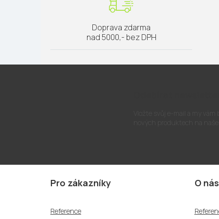
Doprava zdarma
nad 5000,- bez DPH
Odebírat newslette
Vložte svůj e-mail a my vám
nových produktech na naše
Z
á
Pro zákazníky
O nás
p
a
Reference
Referen