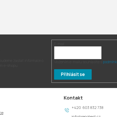
E-mail
r
 budeme zasílat informace o
Vložením e-mailu souhlasíte s
podmínk
m e-shopu.
Přihlásit se
Kontakt
603 832 738
ce
info
@
renobest.cz