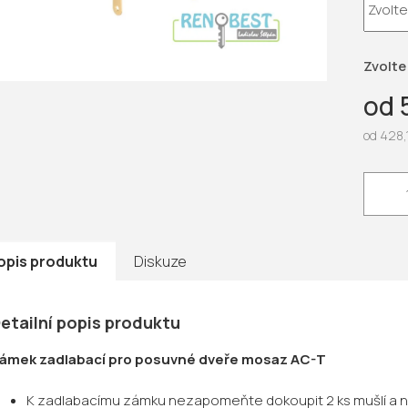
5
hvězdič
Zvolte
od
od
428,
Měrná
cena:
opis produktu
Diskuze
etailní popis produktu
ámek zadlabací pro posuvné dveře mosaz AC-T
K zadlabacímu zámku nezapomeňte dokoupit 2 ks mušlí a náp