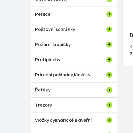
Petlice
Poštovní schránky
D
Požární krabičky
K
Z
Protiplechy
Příruční pokladny,Kasičky
Řetězy
Trezory
Vložky cylindrické a dveřní