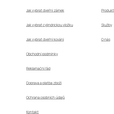
t
í
Jak vybrat dveřní zámek
Produkt
Jak vybrat cylindrickou vložku
Služby
Jak vybrat dveřní kování
O nás
Obchodní podmínky
Reklamační řád
Doprava a platba zboží
Ochrana osobních údajů
Kontakt