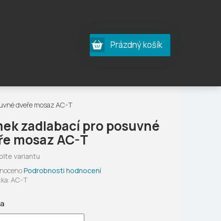
Nákupní
Prázdný košík
košík
suvné dveře mosaz AC-T
ek zadlabací pro posuvné
ře mosaz AC-T
olte variantu
né
noceno
Podrobnosti hodnocení
ení
ka:
AC-T
tu
ta