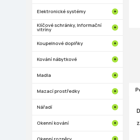
p
a
Elektronické systémy
n
e
Klíčové schránky, Informační
vitríny
l
Koupelnové doplňky
Kování nábytkové
Madla
P
Mazací prostředky
Nářadí
D
Okenní kování
Z
Okenní rozpěry