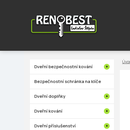
Přejít
na
obsah
P
Dveřní bezpečnostní kování
o
s
Bezpečnostní schránka na klíče
t
r
Dveřní doplňky
a
n
Dveřní kování
n
í
Dveřní příslušenství