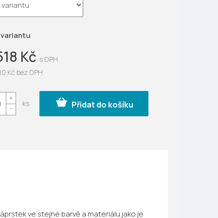
ek.
 variantu
518 Kč
10 Kč
bez DPH
Přidat do košíku
rstek ve stejné barvě a materiálu jako je