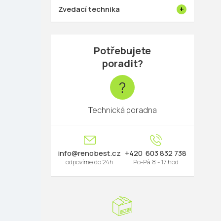
Zvedací technika
Potřebujete
poradit?
?
Technická poradna
info
@
renobest.cz
603 832 738