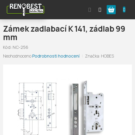
Přejít
Nákupní
na
obsah
košík
Zámek zadlabací K 141, zádlab 99
mm
Kód:
NC-256
Průměrné
Neohodnoceno
Podrobnosti hodnocení
Značka:
HOBES
hodnocení
produktu
je
0,0
z
5
hvězdiček.