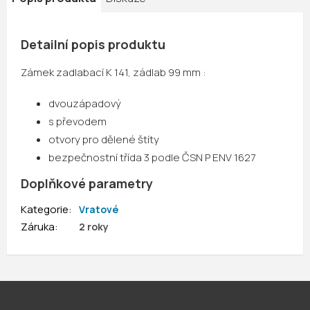
Detailní popis produktu
Zámek zadlabací K 141, zádlab 99 mm :
dvouzápadový
s převodem
otvory pro dělené štíty
bezpečnostní třída 3 podle ČSN P ENV 1627
Doplňkové parametry
Kategorie
:
Vratové
Záruka
:
2 roky