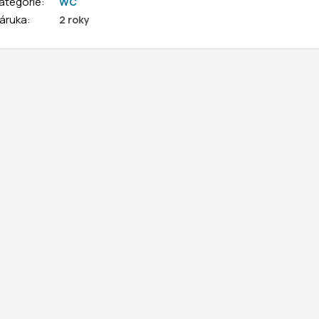
ategorie
:
WC
áruka
:
2 roky