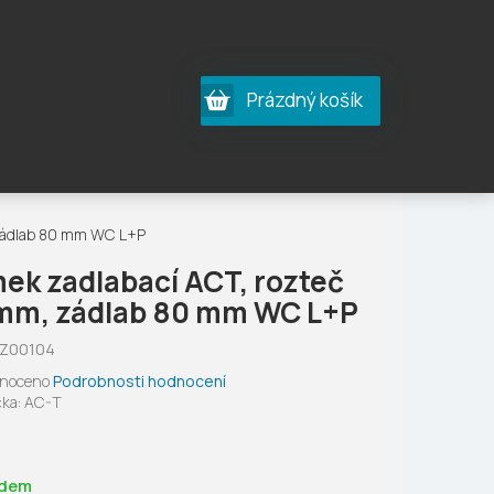
Nákupní
Prázdný košík
košík
zádlab 80 mm WC L+P
ek zadlabací ACT, rozteč
mm, zádlab 80 mm WC L+P
Z00104
né
noceno
Podrobnosti hodnocení
ení
ka:
AC-T
tu
adem