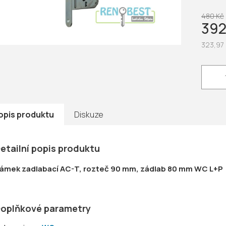
5
hvězdič
480 Kč
392
323,97
Měrná
cena:
opis produktu
Diskuze
etailní popis produktu
ámek zadlabací AC-T, rozteč 90 mm, zádlab 80 mm WC L+P
oplňkové parametry