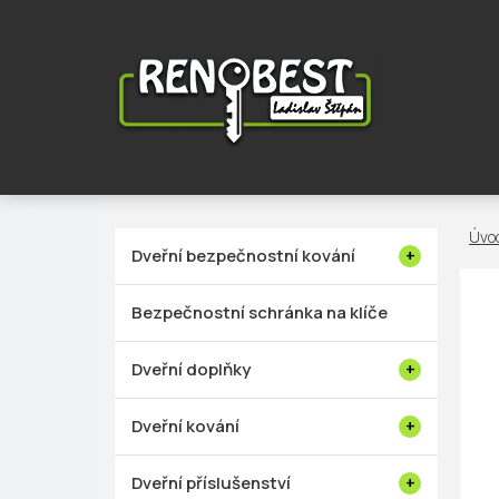
Přejít
na
obsah
P
Dveřní bezpečnostní kování
o
s
Bezpečnostní schránka na klíče
t
r
Dveřní doplňky
a
n
Dveřní kování
n
í
Dveřní příslušenství