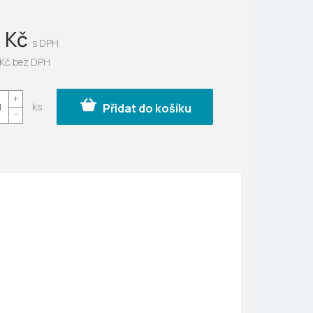
ek.
 Kč
 Kč bez DPH
Přidat do košíku