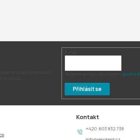
E-mail
r
 budeme zasílat informace o
Vložením e-mailu souhlasíte s
podmínk
m e-shopu.
Přihlásit se
Kontakt
603 832 738
ce
info
@
renobest.cz