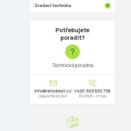
Zvedací technika
Potřebujete
poradit?
?
Technická poradna
info
@
renobest.cz
603 832 738