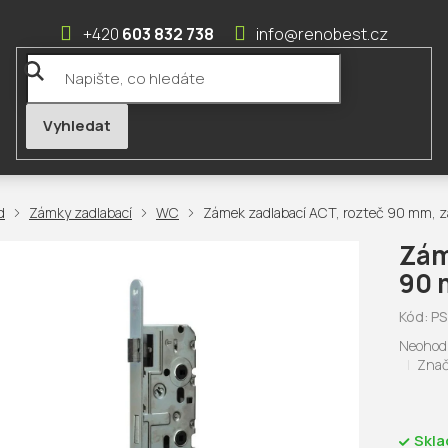
603 832 738
info@renobest.cz
Zámky zadlabací
WC
Zámek zadlabací ACT, rozteč 90 mm, 
Zám
90 
Kód:
PS
Průměr
Neohod
hodnoc
Znač
produk
je
0,0
z
Skl