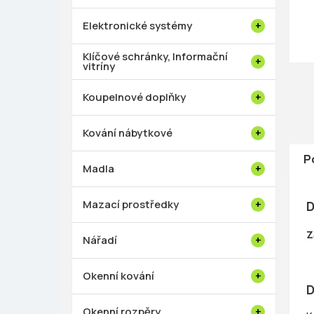
p
a
Elektronické systémy
n
e
Klíčové schránky, Informační
vitríny
l
Koupelnové doplňky
Kování nábytkové
P
Madla
Mazací prostředky
D
Z
Nářadí
Okenní kování
D
Okenní rozpěry