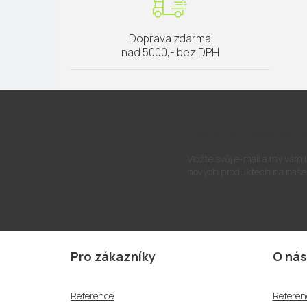
Doprava zdarma
nad 5000,- bez DPH
Odebírat newslette
Vložte svůj e-mail a my vám
nových produktech na naše
Z
á
Pro zákazníky
O nás
p
a
Reference
Referen