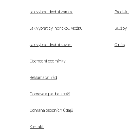
t
í
Jak vybrat dveřní zámek
Produkt
Jak vybrat cylindrickou vložku
Služby
Jak vybrat dveřní kování
O nás
Obchodní podmínky
Reklamační řád
Doprava a platba zboží
Ochrana osobních údajů
Kontakt