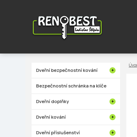
Přejít
na
obsah
P
Dveřní bezpečnostní kování
o
s
Bezpečnostní schránka na klíče
t
r
Dveřní doplňky
a
n
Dveřní kování
n
í
Dveřní příslušenství