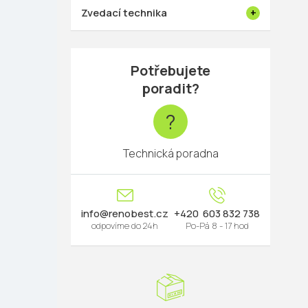
Zvedací technika
Potřebujete
poradit?
?
Technická poradna
info
@
renobest.cz
603 832 738