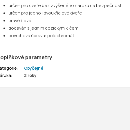
určen pro dveře bez zvýšeného nároku na bezpečnost
určen pro jedno i dvoukřídlové dveře
pravé i levé
dodáván s jedním dozickým klíčem
povrchová úprava: polochromát
oplňkové parametry
ategorie
:
Obyčejné
áruka
:
2 roky