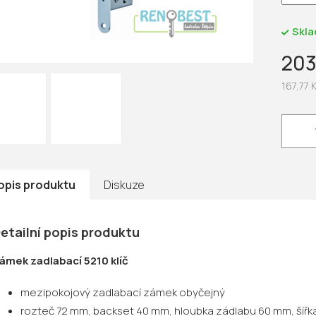
hvězdič
Skl
203
167,77 
Měrná
cena:
opis produktu
Diskuze
etailní popis produktu
ámek zadlabací 5210 klíč
mezipokojový zadlabací zámek obyčejný
rozteč 72 mm, backset 40 mm, hloubka zádlabu 60 mm, šířk