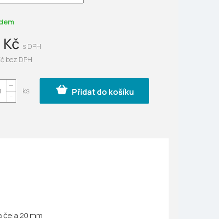
ek.
adem
 Kč
Kč bez DPH
Přidat do košíku
a čela 20 mm