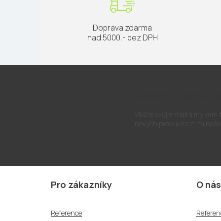
Doprava zdarma
nad 5000,- bez DPH
Odebírat newslette
Vložte svůj e-mail a my vám
nových produktech na naše
Z
á
Pro zákazníky
O nás
p
a
Reference
Referen