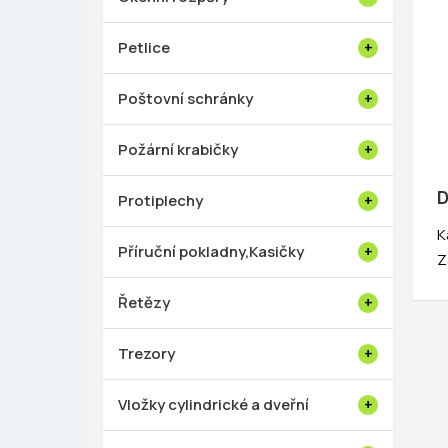
Petlice
Poštovní schránky
Požární krabičky
D
Protiplechy
K
Příruční pokladny,Kasičky
Z
Řetězy
Trezory
Vložky cylindrické a dveřní