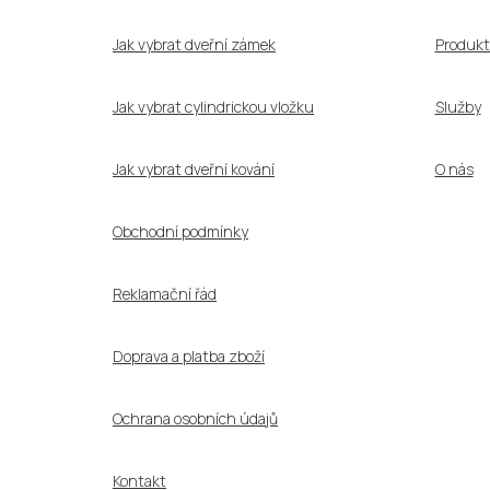
t
í
Jak vybrat dveřní zámek
Produkt
Jak vybrat cylindrickou vložku
Služby
Jak vybrat dveřní kování
O nás
Obchodní podmínky
Reklamační řád
Doprava a platba zboží
Ochrana osobních údajů
Kontakt