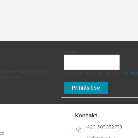
E-mail
r
 budeme zasílat informace o
Vložením e-mailu souhlasíte s
podmínk
m e-shopu.
Přihlásit se
Kontakt
603 832 738
ce
info
@
renobest.cz