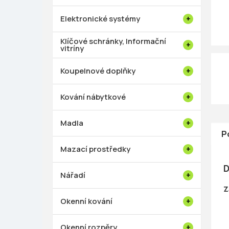
p
a
Elektronické systémy
n
e
Klíčové schránky, Informační
vitríny
l
Koupelnové doplňky
Kování nábytkové
Madla
P
Mazací prostředky
D
Nářadí
Z
Okenní kování
Okenní rozpěry