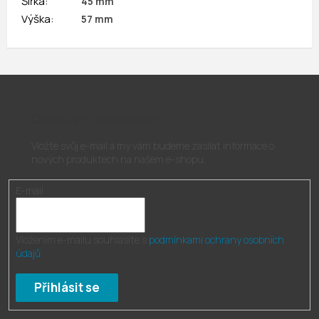
Šířka
:
45 mm
Výška
:
57 mm
Odebírat newsletter
Vložte svůj e-mail a my vám budeme zasílat informace o
nových produktech na našem e-shopu.
E-mail
Vložením e-mailu souhlasíte s
podmínkami ochrany osobních
údajů
Přihlásit se