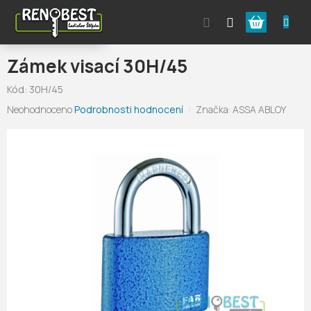
Přejít
Nákupní
na
obsah
košík
Zámek visací 30H/45
Kód:
30H/45
Průměrné
Neohodnoceno
Podrobnosti hodnocení
Značka:
ASSA ABLOY
hodnocení
produktu
je
0,0
z
5
hvězdiček.