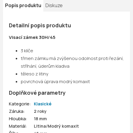
Popis produktu
Diskuze
Detailní popis produktu
Visací zámek 30H/45
3 klíče
třmen zámku má zvýšenou odolnost proti řezání,
stříhání, úderům kladiva
těleso z litiny
povrchová úprava modrý komaxit
Doplňkové parametry
Kategorie
:
Klasické
Záruka
:
2 roky
Hloubka
:
18 mm
Materiál
:
Litina/Modrý komaxit