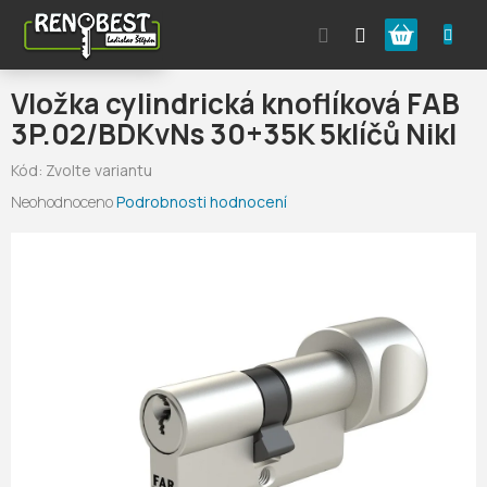
Přejít
Nákupní
na
obsah
košík
Vložka cylindrická knoflíková FAB
3P.02/BDKvNs 30+35K 5klíčů Nikl
Kód:
Zvolte variantu
Průměrné
Neohodnoceno
Podrobnosti hodnocení
hodnocení
produktu
je
0,0
z
5
hvězdiček.