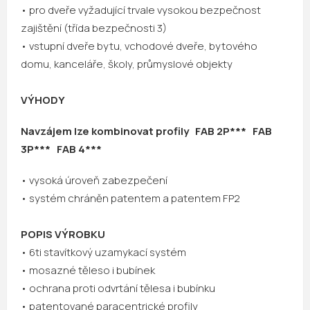
• pro dveře vyžadující trvale vysokou bezpečnost
zajištění (třída bezpečnosti 3)
• vstupní dveře bytu, vchodové dveře, bytového
domu, kanceláře, školy, průmyslové objekty
VÝHODY
Navzájem lze kombinovat profily FAB 2
P*** FAB
3P*** FAB 4***
• vysoká úroveň zabezpečení
• systém chráněn patentem a patentem FP2
POPIS VÝROBKU
• 6ti stavítkový uzamykací systém
• mosazné těleso i bubínek
• ochrana proti odvrtání tělesa i bubínku
• patentované paracentrické profily