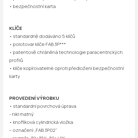
• bezpečnostní karta
KLÍČE
• standardně dodáváno 5 klíčů
• polotovar klíče FAB 3P***
• patentově chráněná technologie paracentrických
profilů
• klíče kopírovatelné oproti předložení bezpečnostní
karty
PROVEDENÍ VÝROBKU
• standardní povrchová úprava:
- nikl matný
• knoflíková cylindrická vložka:
– označení „FAB 3P.02“