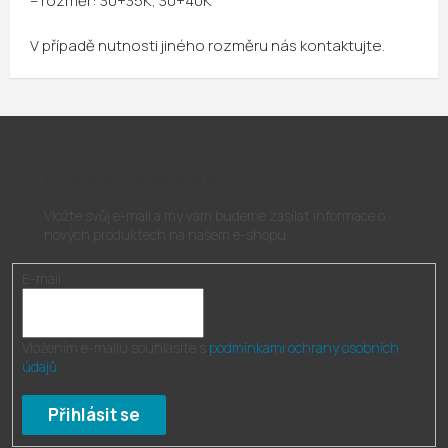
– rozměr: 30+35K, 30+40K
V případě nutnosti jiného rozměru nás kontaktujte.
Odebírat newsletter
Vložte svůj e-mail a my vám budeme zasílat informace o
nových produktech na našem e-shopu.
E-mail
Vložením e-mailu souhlasíte s
podmínkami ochrany osobních
údajů
Přihlásit se