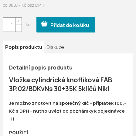
od
880,17 Kč
bez DPH
Měrná
cena:
Přidat do košíku
Popis produktu
Diskuze
Detailní popis produktu
Vložka cylindrická knoflíková FAB
3P.02/BDKvNs 30+35K 5klíčů Nikl
Je možno zhotovit na společný klíč - příplatek 100,-
Kč s DPH - nutno uvézt do poznámky k objednávce
!!!
POUŽITÍ