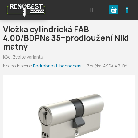
Přejít
Nákupní
na
obsah
košík
Vložka cylindrická FAB
4.00/BDPNs 35+prodloužení Nikl
matný
Kód:
Zvolte variantu
Průměrné
Neohodnoceno
Podrobnosti hodnocení
Značka:
ASSA ABLOY
hodnocení
produktu
je
0,0
z
5
hvězdiček.