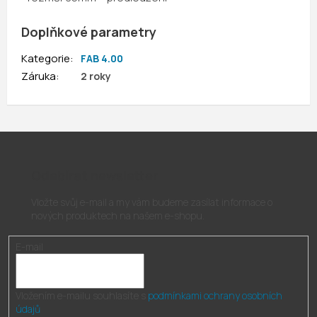
Doplňkové parametry
Kategorie
:
FAB 4.00
Záruka
:
2 roky
Odebírat newsletter
Vložte svůj e-mail a my vám budeme zasílat informace o
nových produktech na našem e-shopu.
E-mail
Vložením e-mailu souhlasíte s
podmínkami ochrany osobních
údajů