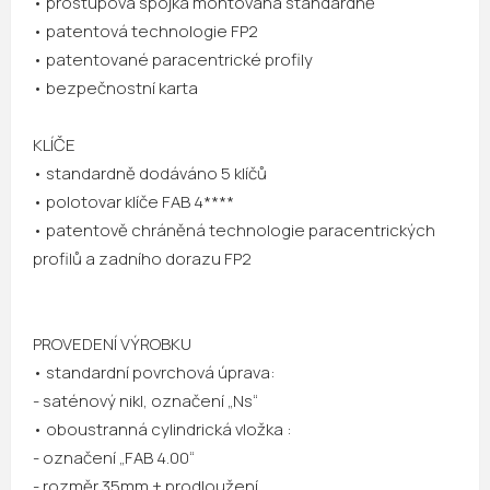
• prostupová spojka montovaná standardně
• patentová technologie FP2
• patentované paracentrické profily
• bezpečnostní karta
KLÍČE
• standardně dodáváno 5 klíčů
• polotovar klíče FAB 4****
• patentově chráněná technologie paracentrických
profilů a zadního dorazu FP2
PROVEDENÍ VÝROBKU
• standardní povrchová úprava:
- saténový nikl, označení „Ns“
• oboustranná cylindrická vložka :
- označení „FAB 4.00“
- rozměr 35mm + prodloužení