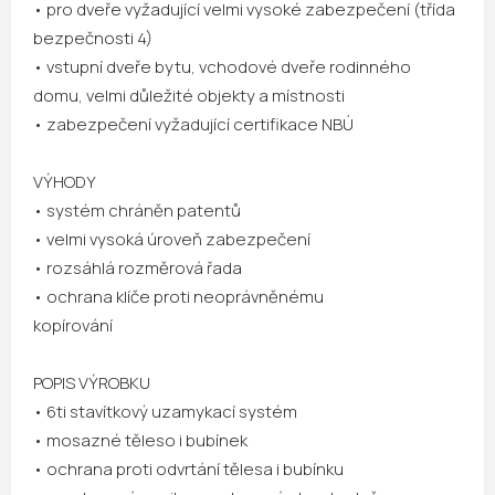
• pro dveře vyžadující velmi vysoké zabezpečení (třída
bezpečnosti 4)
• vstupní dveře bytu, vchodové dveře rodinného
domu, velmi důležité objekty a místnosti
• zabezpečení vyžadující certifikace NBÚ
VÝHODY
• systém chráněn patentů
• velmi vysoká úroveň zabezpečení
• rozsáhlá rozměrová řada
• ochrana klíče proti neoprávněnému
kopírování
POPIS VÝROBKU
• 6ti stavítkový uzamykací systém
• mosazné těleso i bubínek
• ochrana proti odvrtání tělesa i bubínku