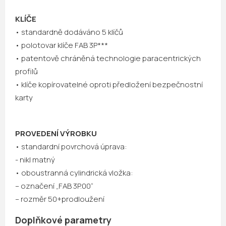
KLÍČE
• standardně dodáváno 5 klíčů
• polotovar klíče FAB 3P***
• patentově chráněná technologie paracentrických
profilů
• klíče kopírovatelné oproti předložení bezpečnostní
karty
PROVEDENÍ VÝROBKU
• standardní povrchová úprava:
- nikl matný
• oboustranná cylindrická vložka:
– označení „FAB 3P.00“
– rozměr 50+prodloužení
Doplňkové parametry