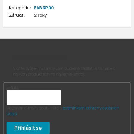
Kategorie
:
FAB 3P.00
Záruka
:
2 roky
Odebírat newsletter
Vložte svůj e-mail a my vám budeme zasílat informace o
nových produktech na našem e-shopu.
E-mail
Vložením e-mailu souhlasíte s
podmínkami ochrany osobních
údajů
Přihlásit se