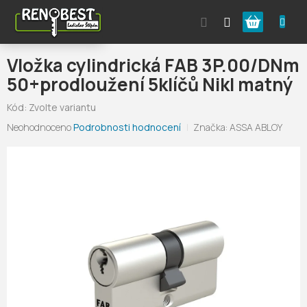
Přejít
Nákupní
na
obsah
košík
Vložka cylindrická FAB 3P.00/DNm
50+prodloužení 5klíčů Nikl matný
Kód:
Zvolte variantu
Průměrné
Neohodnoceno
Podrobnosti hodnocení
Značka:
ASSA ABLOY
hodnocení
produktu
je
0,0
z
5
hvězdiček.