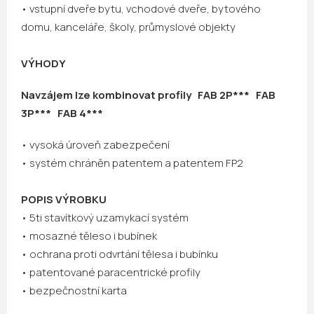
• vstupní dveře bytu, vchodové dveře, bytového
domu, kanceláře, školy, průmyslové objekty
VÝHODY
Navzájem lze kombinovat profily FAB 2
P*** FAB
3P*** FAB 4***
• vysoká úroveň zabezpečení
• systém chráněn patentem a patentem FP2
POPIS VÝROBKU
• 5ti stavítkový uzamykací systém
• mosazné těleso i bubínek
• ochrana proti odvrtání tělesa i bubínku
• patentované paracentrické profily
• bezpečnostní karta