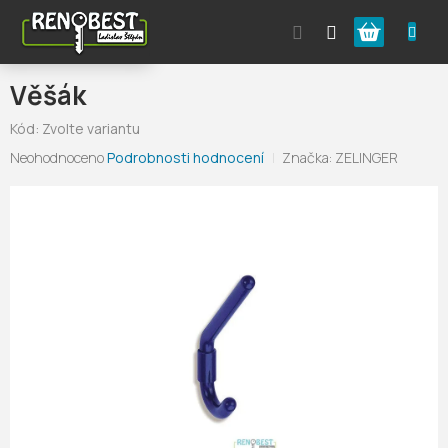
Přejít
Nákupní
na
obsah
košík
Věšák
Kód:
Zvolte variantu
Průměrné
Neohodnoceno
Podrobnosti hodnocení
Značka:
ZELINGER
hodnocení
produktu
je
0,0
z
5
hvězdiček.