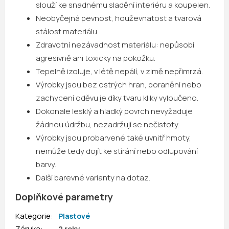
slouží ke snadnému sladění interiéru a koupelen.
Neobyčejná pevnost, houževnatost a tvarová
stálost materiálu.
Zdravotní nezávadnost materiálu: nepůsobí
agresivně ani toxicky na pokožku.
Tepelně izoluje, v létě nepálí, v zimě nepřimrzá.
Výrobky jsou bez ostrých hran, poranění nebo
zachycení oděvu je díky tvaru kliky vyloučeno.
Dokonale lesklý a hladký povrch nevyžaduje
žádnou údržbu, nezadržují se nečistoty.
Výrobky jsou probarvené také uvnitř hmoty,
nemůže tedy dojít ke stírání nebo odlupování
barvy.
Další barevné varianty na dotaz.
Doplňkové parametry
Kategorie
:
Plastové
Záruka
:
2 roky