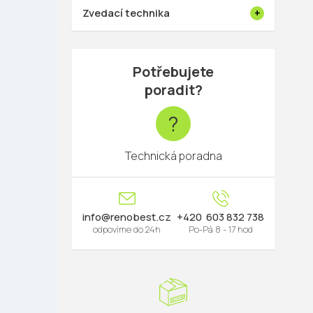
Zvedací technika
Potřebujete
poradit?
?
Technická poradna
info
@
renobest.cz
603 832 738