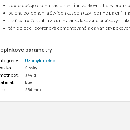
zabezpečuje okenní křídlo z vnitřní i venkovní strany proti
balena po jednom a čtyřech kusech (tzv. rodinné balení - 
skříňka a držák táhla ze slitiny zinku lakované práškovým lak
táhlo z oceli povrchově cementované a galvanicky pokove
oplňkové parametry
ategorie
:
Uzamykatelné
áruka
:
2 roky
motnost
:
344 g
ateriál
:
kov
ířka
:
254 mm