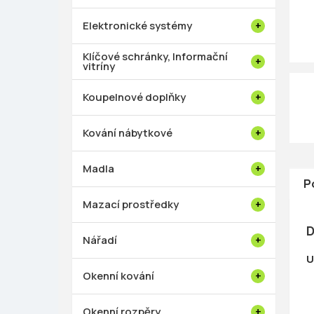
p
a
Elektronické systémy
n
e
Klíčové schránky, Informační
vitríny
l
Koupelnové doplňky
Kování nábytkové
Madla
P
Mazací prostředky
D
Nářadí
U
Okenní kování
Okenní rozpěry