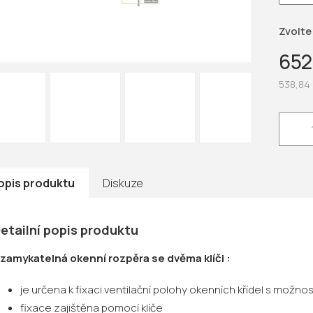
hvězdič
Zvolte
652
538,84
Měrná
cena:
opis produktu
Diskuze
etailní popis produktu
zamykatelná okenní rozpěra se dvěma klíči :
je určena k fixaci ventilační polohy okenních křídel s možn
fixace zajištěna pomocí klíče