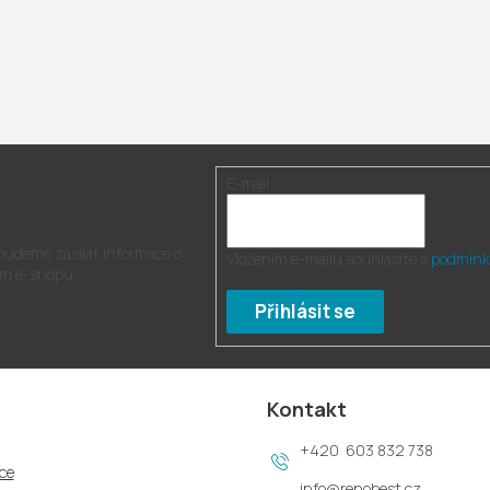
E-mail
r
 budeme zasílat informace o
Vložením e-mailu souhlasíte s
podmínk
m e-shopu.
Přihlásit se
Kontakt
603 832 738
ce
info
@
renobest.cz