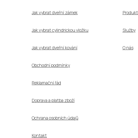
t
í
Jak vybrat dveřní zámek
Produkt
Jak vybrat cylindrickou vložku
Služby
Jak vybrat dveřní kování
O nás
Obchodní podmínky
Reklamační řád
Doprava a platba zboží
Ochrana osobních údajů
Kontakt