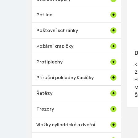
Petlice
Poštovní schránky
Požární krabičky
D
Protiplechy
K
Z
Příruční pokladny,Kasičky
H
M
Řetězy
Š
Trezory
Vložky cylindrické a dveřní