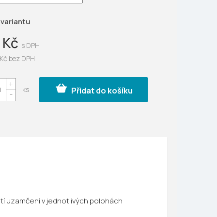
ek.
 variantu
 Kč
 Kč bez DPH
Přidat do košíku
ostí uzamčení v jednotlivých polohách