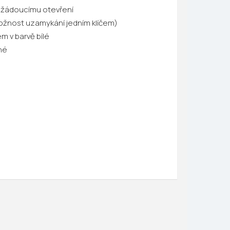
 nežádoucímu otevření
možnost uzamykání jedním klíčem)
em v barvě bílé
né