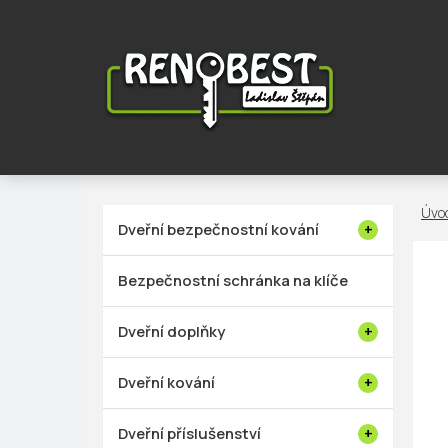
Přejít
na
obsah
P
Dveřní bezpečnostní kování
o
s
Bezpečnostní schránka na klíče
t
r
Dveřní doplňky
a
n
Dveřní kování
n
í
Dveřní příslušenství