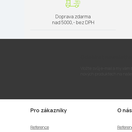
Doprava zdarma
nad 5000,- bez DPH
Odebírat newslette
Vložte svůj e-mail a my vám
nových produktech na naše
Z
á
Pro zákazníky
O nás
p
a
Reference
Referen