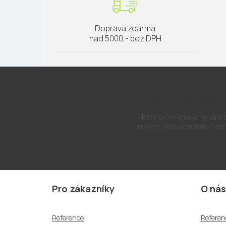
Doprava zdarma
nad 5000,- bez DPH
Odebírat newslette
Vložte svůj e-mail a my vám
nových produktech na naše
Z
á
Pro zákazníky
O nás
p
a
Reference
Referen