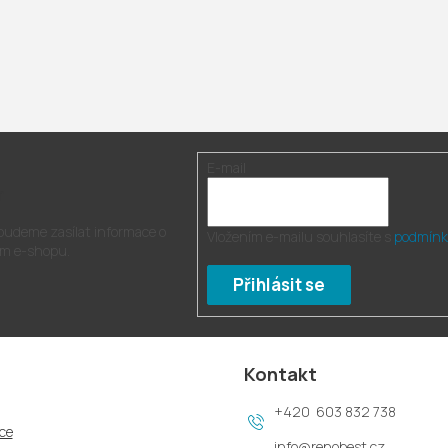
E-mail
r
 budeme zasílat informace o
Vložením e-mailu souhlasíte s
podmínk
m e-shopu.
Přihlásit se
Kontakt
603 832 738
ce
info
@
renobest.cz