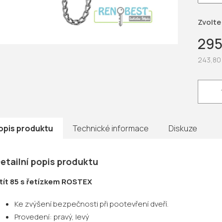
hvězdič
Zvolte
295
243,80
Měrná
cena:
opis produktu
Technické informace
Diskuze
etailní popis produktu
tít 85 s řetízkem ROSTEX
Ke zvýšení bezpečnosti při pootevření dveří.
Provedení:
pravý, levý