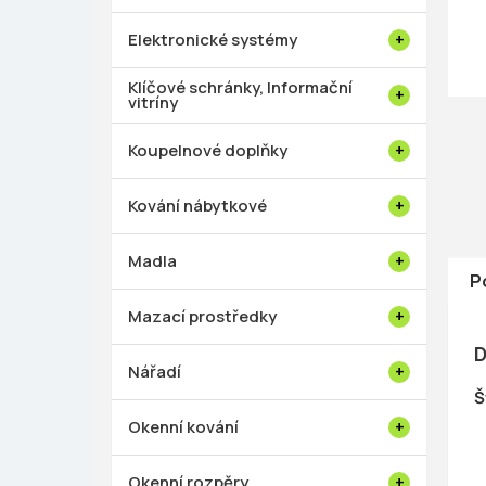
p
a
Elektronické systémy
n
e
Klíčové schránky, Informační
vitríny
l
Koupelnové doplňky
Kování nábytkové
Madla
P
Mazací prostředky
D
Nářadí
Š
Okenní kování
Okenní rozpěry