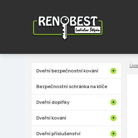
Přejít
na
obsah
P
Dveřní bezpečnostní kování
o
s
Bezpečnostní schránka na klíče
t
r
Dveřní doplňky
a
n
Dveřní kování
n
í
Dveřní příslušenství