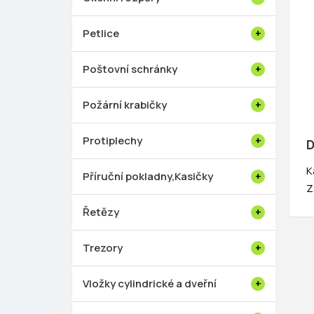
Petlice
Poštovní schránky
Požární krabičky
Protiplechy
D
K
Příruční pokladny,Kasičky
Z
Řetězy
Trezory
Vložky cylindrické a dveřní