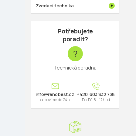
Zvedací technika
Potřebujete
poradit?
?
Technická poradna
info
@
renobest.cz
603 832 738