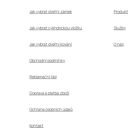
t
í
Jak vybrat dveřní zámek
Produkt
Jak vybrat cylindrickou vložku
Služby
Jak vybrat dveřní kování
O nás
Obchodní podmínky
Reklamační řád
Doprava a platba zboží
Ochrana osobních údajů
Kontakt