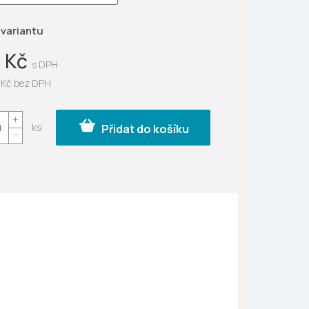
ek.
 variantu
 Kč
 Kč bez DPH
Přidat do košíku