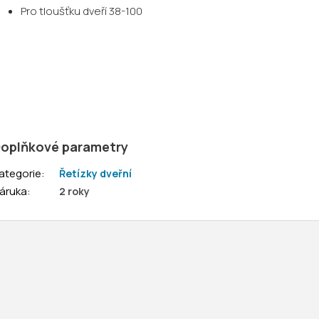
Pro tloušťku dveří 38-100
oplňkové parametry
ategorie
:
Řetízky dveřní
áruka
:
2 roky