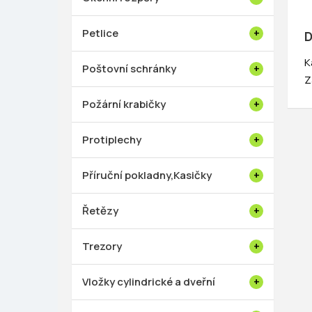
Petlice
D
K
Poštovní schránky
Z
Požární krabičky
Protiplechy
Příruční pokladny,Kasičky
Řetězy
Trezory
Vložky cylindrické a dveřní