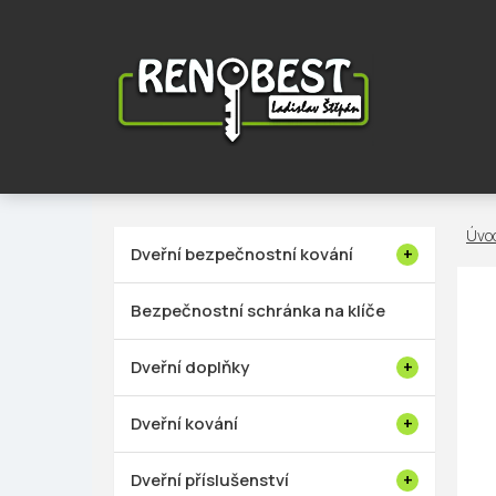
Přejít
na
obsah
P
Dveřní bezpečnostní kování
o
s
Bezpečnostní schránka na klíče
t
r
Dveřní doplňky
a
n
Dveřní kování
n
í
Dveřní příslušenství