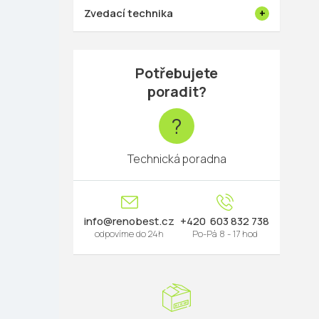
Zvedací technika
Potřebujete
poradit?
?
Technická poradna
info
@
renobest.cz
603 832 738