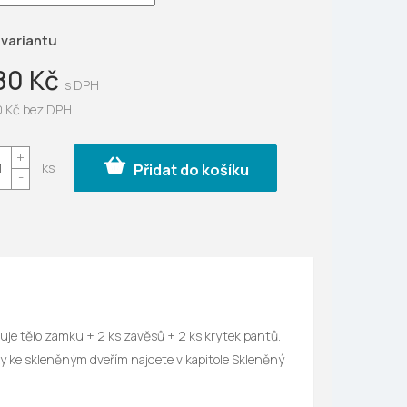
ek.
 variantu
80 Kč
0 Kč bez DPH
Přidat do košíku
huje tělo zámku + 2 ks závěsů + 2 ks krytek pantů.
ňky ke skleněným dveřím najdete v kapitole Skleněný