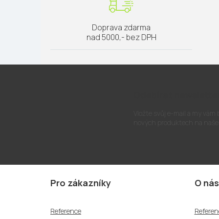
Doprava zdarma
nad 5000,- bez DPH
Odebírat newslette
Vložte svůj e-mail a my vám
nových produktech na naše
Z
á
Pro zákazníky
O nás
p
a
Reference
Referen