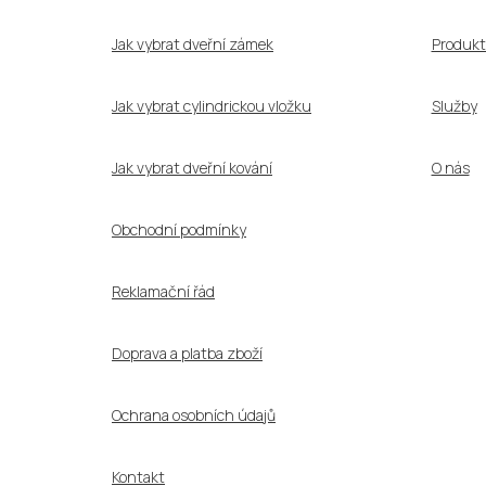
t
í
Jak vybrat dveřní zámek
Produkt
Jak vybrat cylindrickou vložku
Služby
Jak vybrat dveřní kování
O nás
Obchodní podmínky
Reklamační řád
Doprava a platba zboží
Ochrana osobních údajů
Kontakt