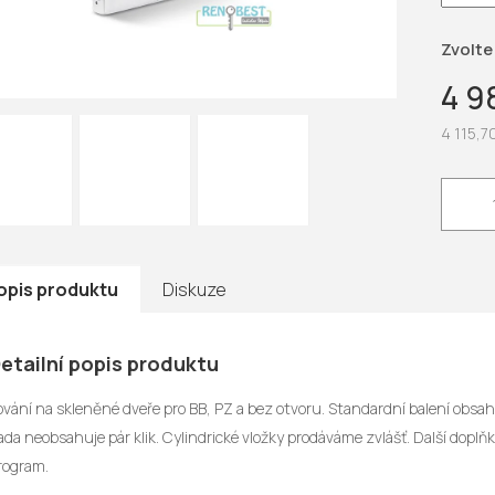
hvězdič
Zvolte
4 9
4 115,7
Měrná
cena:
opis produktu
Diskuze
etailní popis produktu
ování na skleněné dveře pro BB, PZ a bez otvoru. Standardní balení obsa
ada neobsahuje pár klik. Cylindrické vložky prodáváme zvlášť. Další dopl
rogram.