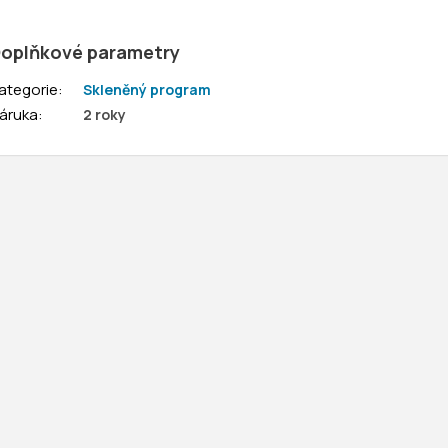
oplňkové parametry
ategorie
:
Skleněný program
áruka
:
2 roky