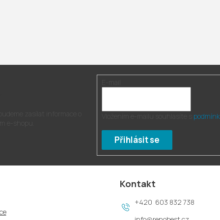
E-mail
r
 budeme zasílat informace o
Vložením e-mailu souhlasíte s
podmínk
m e-shopu.
Přihlásit se
Kontakt
603 832 738
ce
info
@
renobest.cz