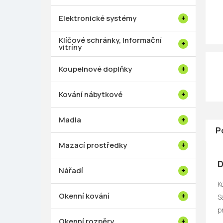
p
a
Elektronické systémy
n
e
Klíčové schránky, Informační
vitríny
l
Koupelnové doplňky
Kování nábytkové
Madla
P
Mazací prostředky
D
Nářadí
K
Okenní kování
S
p
Okenní rozpěry