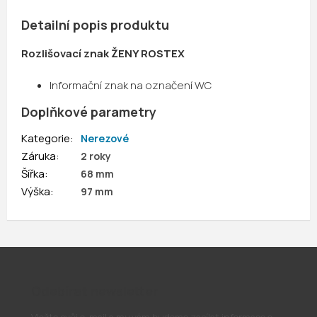
Detailní popis produktu
Rozlišovací znak ŽENY ROSTEX
Informační znak na označení WC
Doplňkové parametry
Kategorie
:
Nerezové
Záruka
:
2 roky
Šířka
:
68 mm
Výška
:
97 mm
Odebírat newsletter