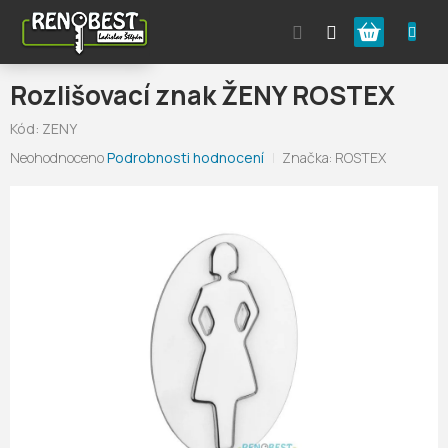
Přejít
Nákupní
na
obsah
košík
Rozlišovací znak ŽENY ROSTEX
Kód:
ZENY
Průměrné
Neohodnoceno
Podrobnosti hodnocení
Značka:
ROSTEX
hodnocení
produktu
je
0,0
z
5
hvězdiček.